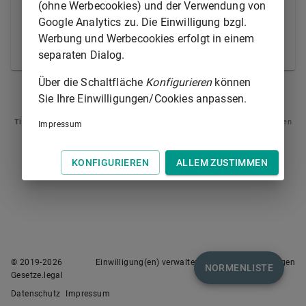
ist der Ausfertigung des Urteils am Schluss
(ohne Werbecookies) und der Verwendung von
beizufügen, von dem Urkundsbeamten der
Google Analytics zu. Die Einwilligung bzgl.
Geschäftsstelle zu unterschreiben und mit dem
Werbung und Werbecookies erfolgt in einem
Gerichtssiegel zu versehen.
separaten Dialog.
Über die Schaltfläche
Konfigurieren
können
§ 724
§ 726
Sie Ihre Einwilligungen/Cookies anpassen.
Tipp
: Swipen Sie auf dem Bildschirm links oder rechts zur Navigation zwischen
Impressum
Normen.
KONFIGURIEREN
ALLEM ZUSTIMMEN
© 2019-
2026
Einwilligung(en) verwalten
Nutzungsbedingungen
NORMENLISTE
Gesetze.legal
Datenschutz
Impressum