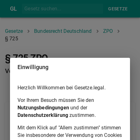
GL
GESETZE
Gesetze
Bundesrecht Deutschland
ZPO
§ 725
§ 725 ZPO
Einwilligung
Vollstreckungsklausel
Herzlich Willkommen bei Gesetze.legal.
§ 724
§ 726
Vor Ihrem Besuch müssen Sie den
Nutzungsbedingungen
und der
Die Vollstreckungsklausel:
Datenschutzerklärung
zustimmen.
"Vorstehende Ausfertigung wird dem usw.
(Bezeichnung der Partei) zum Zwecke der
Mit dem Klick auf "Allem zustimmen" stimmen
Zwangsvollstreckung erteilt"
Sie insbesondere der Verwendung von Cookies