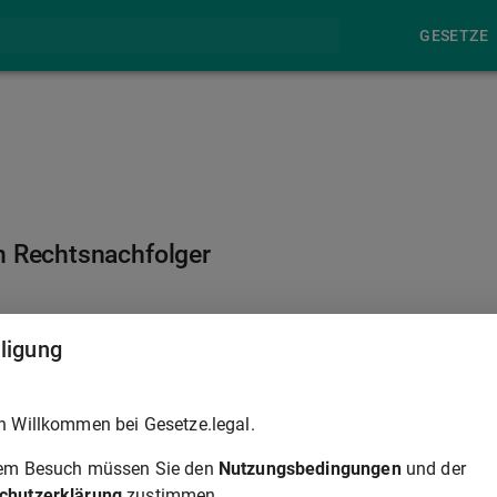
GESETZE
n Rechtsnachfolger
§ 728
lligung
snachfolger des in dem Urteil bezeichneten Gläubigers sowie
h Willkommen bei Gesetze.legal.
eichneten Schuldners und denjenigen Besitzer der in Streit
ksam ist, erteilt werden, sofern die Rechtsnachfolge oder das
rem Besuch müssen Sie den
Nutzungsbedingungen
und der
rch öffentliche oder öffentlich beglaubigte Urkunden
chutzerklärung
zustimmen.