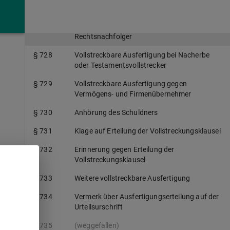
Leistungen
§ 727
Vollstreckbare Ausfertigung für und gegen
Rechtsnachfolger
§ 728
Vollstreckbare Ausfertigung bei Nacherbe
oder Testamentsvollstrecker
§ 729
Vollstreckbare Ausfertigung gegen
Vermögens- und Firmenübernehmer
§ 730
Anhörung des Schuldners
§ 731
Klage auf Erteilung der Vollstreckungsklausel
§ 732
Erinnerung gegen Erteilung der
Vollstreckungsklausel
§ 733
Weitere vollstreckbare Ausfertigung
§ 734
Vermerk über Ausfertigungserteilung auf der
Urteilsurschrift
§ 735
(weggefallen)