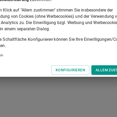
m Klick auf "Allem zustimmen" stimmen Sie insbesondere der
dem Gericht offenkundig, so ist dies in der
dung von Cookies (ohne Werbecookies) und der Verwendung 
 Analytics zu. Die Einwilligung bzgl. Werbung und Werbecooki
 in einem separaten Dialog.
§ 728
ie Schaltfläche
Konfigurieren
können Sie Ihre Einwilligungen/C
en.
 der Tastatur zur Navigation zwischen Normen.
um
KONFIGURIEREN
ALLEM ZUS