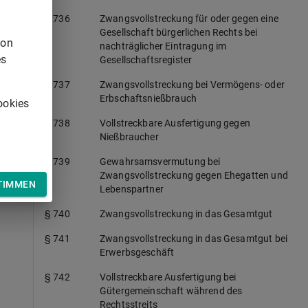
§ 736
Zwangsvollstreckung für oder gegen eine
Gesellschaft bürgerlichen Rechts bei
von
nachträglicher Eintragung im
es
Gesellschaftsregister
§ 737
Zwangsvollstreckung bei Vermögens- oder
Erbschaftsnießbrauch
ookies
§ 738
Vollstreckbare Ausfertigung gegen
Nießbraucher
§ 739
Gewahrsamsvermutung bei
Zwangsvollstreckung gegen Ehegatten und
TIMMEN
Lebenspartner
§ 740
Zwangsvollstreckung in das Gesamtgut
§ 741
Zwangsvollstreckung in das Gesamtgut bei
Erwerbsgeschäft
§ 742
Vollstreckbare Ausfertigung bei
Gütergemeinschaft während des
Rechtsstreits