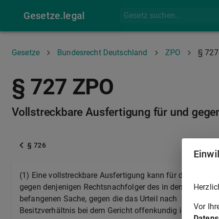
Gesetze.legal
Gesetze
Bundesrecht Deutschland
ZPO
§ 727
§ 727 ZPO
Vollstreckbare Ausfertigung für und gege
§ 726
Einwi
(1) Eine vollstreckbare Ausfertigung kann für den Recht
Herzlic
gegen denjenigen Rechtsnachfolger des in dem Urteil bez
befangenen Sache, gegen die das Urteil nach
§ 325
wir
Vor Ih
Besitzverhältnis bei dem Gericht offenkundig ist oder du
Datens