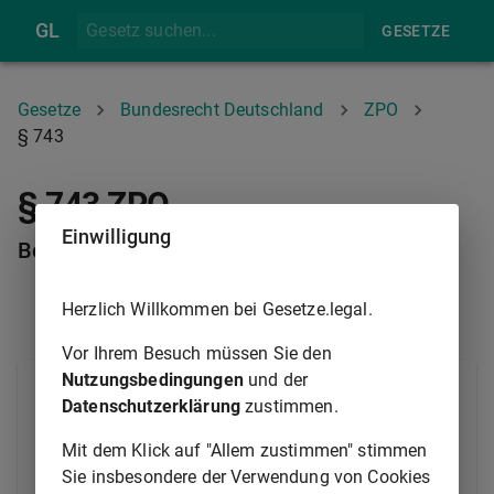
GL
GESETZE
Gesetze
Bundesrecht Deutschland
ZPO
§ 743
§ 743 ZPO
Einwilligung
Beendete Gütergemeinschaft
Herzlich Willkommen bei Gesetze.legal.
§ 742
§ 744
Vor Ihrem Besuch müssen Sie den
Nutzungsbedingungen
und der
Nach der Beendigung der Gütergemeinschaft ist vor
Datenschutzerklärung
zustimmen.
der Auseinandersetzung die Zwangsvollstreckung in
das Gesamtgut nur zulässig, wenn
Mit dem Klick auf "Allem zustimmen" stimmen
Sie insbesondere der Verwendung von Cookies
1.
beide Ehegatten oder Lebenspartner zu der