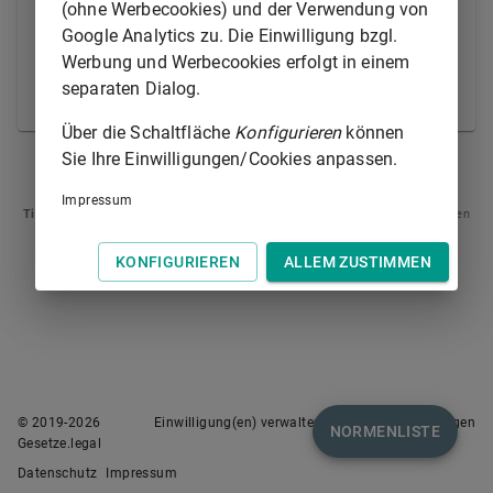
(ohne Werbecookies) und der Verwendung von
Leistung verurteilt sind oder
Google Analytics zu. Die Einwilligung bzgl.
2.
der eine Ehegatte oder Lebenspartner zu
Werbung und Werbecookies erfolgt in einem
der Leistung verurteilt ist und der andere
separaten Dialog.
zur Duldung der Zwangsvollstreckung.
Über die Schaltfläche
Konfigurieren
können
Sie Ihre Einwilligungen/Cookies anpassen.
§ 742
§ 744
Impressum
Tipp
: Swipen Sie auf dem Bildschirm links oder rechts zur Navigation zwischen
Normen.
KONFIGURIEREN
ALLEM ZUSTIMMEN
© 2019-
2026
Einwilligung(en) verwalten
Nutzungsbedingungen
NORMENLISTE
Gesetze.legal
Datenschutz
Impressum