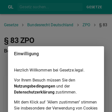
GL
GESETZE
Gesetze
Bundesrecht Deutschland
ZPO
§ 83
§ 83 ZPO
Beschränkung der Prozessvollmacht
Einwilligung
§ 82
§ 84
Herzlich Willkommen bei Gesetze.legal.
Vor Ihrem Besuch müssen Sie den
(1) Eine Beschränkung des gesetzlichen Umfanges
Nutzungsbedingungen
und der
der Vollmacht hat dem Gegner gegenüber nur
Datenschutzerklärung
zustimmen.
insoweit rechtliche Wirkung, als diese Beschränkung
die Beseitigung des Rechtsstreits durch Vergleich,
Mit dem Klick auf "Allem zustimmen" stimmen
Verzichtleistung auf den Streitgegenstand oder
Sie insbesondere der Verwendung von Cookies