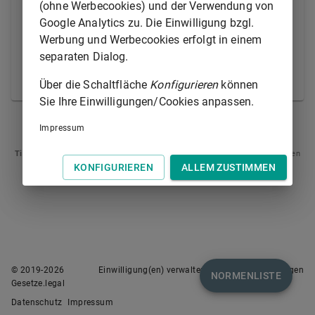
Anerkennung des von dem Gegner geltend
(ohne Werbecookies) und der Verwendung von
gemachten Anspruchs betrifft.
Google Analytics zu. Die Einwilligung bzgl.
Werbung und Werbecookies erfolgt in einem
(2) Insoweit eine Vertretung durch Anwälte nicht
separaten Dialog.
geboten ist, kann eine Vollmacht für einzelne
Prozesshandlungen erteilt werden.
Über die Schaltfläche
Konfigurieren
können
Sie Ihre Einwilligungen/Cookies anpassen.
§ 82
§ 84
Impressum
Tipp
: Swipen Sie auf dem Bildschirm links oder rechts zur Navigation zwischen
Normen.
KONFIGURIEREN
ALLEM ZUSTIMMEN
© 2019-
2026
Einwilligung(en) verwalten
Nutzungsbedingungen
NORMENLISTE
Gesetze.legal
Datenschutz
Impressum