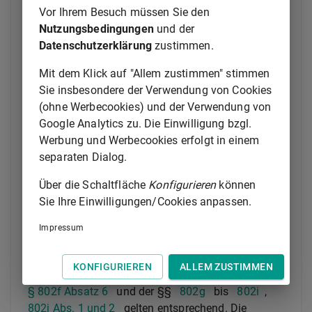
ist.
Vor Ihrem Besuch müssen Sie den
Nutzungsbedingungen
und der
(2) Der Überweisungsbeschluss gilt, auch wenn er mit
Datenschutzerklärung
zustimmen.
Unrecht erlassen ist, zugunsten des Drittschuldners
dem Schuldner gegenüber so lange als
Mit dem Klick auf "Allem zustimmen" stimmen
rechtsbeständig, bis er aufgehoben wird und die
Sie insbesondere der Verwendung von Cookies
Aufhebung zur Kenntnis des Drittschuldners gelangt.
(ohne Werbecookies) und der Verwendung von
Google Analytics zu. Die Einwilligung bzgl.
(3) Der Schuldner ist verpflichtet, dem Gläubiger die
Werbung und Werbecookies erfolgt in einem
zur Geltendmachung der Forderung nötige Auskunft
separaten Dialog.
zu erteilen und ihm die über die Forderung
vorhandenen Urkunden herauszugeben. Erteilt der
Über die Schaltfläche
Konfigurieren
können
Schuldner die Auskunft nicht, so ist er auf Antrag des
Sie Ihre Einwilligungen/Cookies anpassen.
Gläubigers verpflichtet, sie zu Protokoll zu geben und
seine Angaben an Eides statt zu versichern. Der
Impressum
gemäß
§ 802e
zuständige Gerichtsvollzieher lädt
den Schuldner zur Abgabe der Auskunft und
KONFIGURIEREN
ALLEM ZUSTIMMEN
eidesstattlichen Versicherung. Die Vorschriften des
§ 802f Absatz 6
und der §§
802g
bis
802i
,
802j Abs. 1 und 2
gelten entsprechend. Die