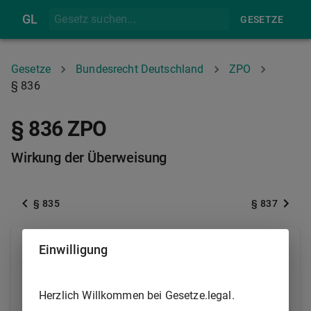
GL
GESETZE
Gesetze
Bundesrecht Deutschland
ZPO
§ 836
§ 836 ZPO
Wirkung der Überweisung
§ 835
§ 837
(1) Die Überweisung ersetzt die förmlichen
Einwilligung
Erklärungen des Schuldners, von denen nach den
Vorschriften des bürgerlichen Rechts die
Herzlich Willkommen bei Gesetze.legal.
Berechtigung zur Einziehung der Forderung abhängig