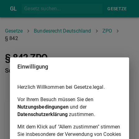
GL
GESETZE
Gesetze
Bundesrecht Deutschland
ZPO
§ 842
§ 842 ZPO
Einwilligung
Schadenersatz bei verzögerter Beitreibung
Herzlich Willkommen bei Gesetze.legal.
§ 841
§ 843
Vor Ihrem Besuch müssen Sie den
Nutzungsbedingungen
und der
Der Gläubiger, der die Beitreibung einer ihm zur
Datenschutzerklärung
zustimmen.
Einziehung überwiesenen Forderung verzögert, haftet
dem Schuldner für den daraus entstehenden
Mit dem Klick auf "Allem zustimmen" stimmen
Schaden.
Sie insbesondere der Verwendung von Cookies