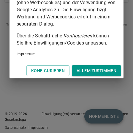
(ohne Werbecookies) und der Verwendung von
Google Analytics zu. Die Einwilligung bzgl.
§ 841
§ 843
Werbung und Werbecookies erfolgt in einem
separaten Dialog.
Tipp
: Swipen Sie auf dem Bildschirm links oder rechts zur Navigation zwischen
Normen.
Über die Schaltfläche
Konfigurieren
können
Sie Ihre Einwilligungen/Cookies anpassen.
Impressum
KONFIGURIEREN
ALLEM ZUSTIMMEN
© 2019-
2026
Einwilligung(en) verwalten
Nutzungsbedingungen
NORMENLISTE
Gesetze.legal
Datenschutz
Impressum