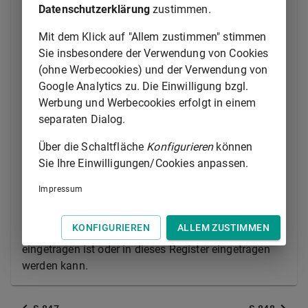
Datenschutzerklärung
zustimmen.
(2) Ist der Anspruch auf Übertragung des Eigentums
gerichtet, so vertritt der Treuhänder den Schuldner bei
Mit dem Klick auf "Allem zustimmen" stimmen
der Übertragung des Eigentums. Mit dem Übergang
Sie insbesondere der Verwendung von Cookies
des Eigentums auf den Schuldner erlangt der
(ohne Werbecookies) und der Verwendung von
Gläubiger eine Schiffshypothek für seine Forderung.
Google Analytics zu. Die Einwilligung bzgl.
Der Treuhänder hat die Eintragung der
Werbung und Werbecookies erfolgt in einem
Schiffshypothek in das Schiffsregister zu bewilligen.
separaten Dialog.
(3) Die Zwangsvollstreckung in das Schiff wird nach
Über die Schaltfläche
Konfigurieren
können
den für die Zwangsvollstreckung in unbewegliche
Sie Ihre Einwilligungen/Cookies anpassen.
Sachen geltenden Vorschriften bewirkt.
Impressum
(4) Die vorstehenden Vorschriften gelten
entsprechend, wenn der Anspruch ein
KONFIGURIEREN
ALLEM ZUSTIMMEN
Schiffsbauwerk betrifft, das im Schiffsbauregister
eingetragen ist oder in dieses Register eingetragen
werden kann.