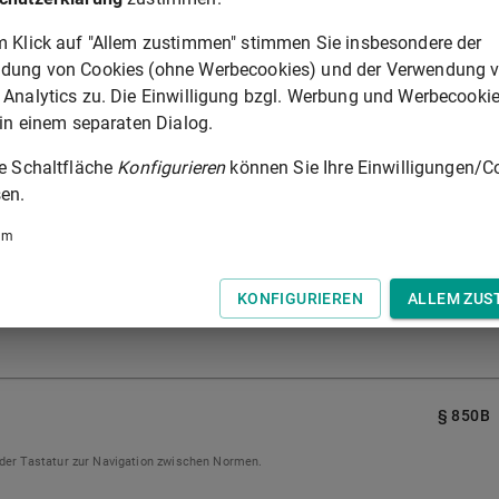
m Klick auf "Allem zustimmen" stimmen Sie insbesondere der
nd sonstige soziale Zulagen für auswärtige Beschäftigungen
dung von Cookies (ohne Werbecookies) und der Verwendung 
ial, Gefahrenzulagen sowie Schmutz- und Erschwerniszulagen,
 Analytics zu. Die Einwilligung bzgl. Werbung und Werbecooki
nicht übersteigen;
 in einem separaten Dialog.
 Betrages, dessen Höhe sich nach Aufrundung des monatlichen
dung mit Absatz 4 auf den nächsten vollen 10-Euro-Betrag
ie Schaltfläche
Konfigurieren
können Sie Ihre Einwilligungen/C
en.
er Eingehung einer Ehe oder Begründung einer
um
 wegen anderer als der aus Anlass der Geburt, der Eingehung
rtnerschaft entstandenen Ansprüche betrieben wird;
he Bezüge;
KONFIGURIEREN
ALLEM ZUS
enstverhältnissen;
§ 850B
 der Tastatur zur Navigation zwischen Normen.