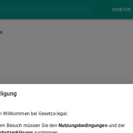
GESETZE
a
§ 850B
lligung
h Willkommen bei Gesetze.legal.
tsstunden gezahlten Teile des Arbeitseinkommens;
rem Besuch müssen Sie den
Nutzungsbedingungen
und der
beitseinkommen hinaus gewährten Bezüge, Zuwendungen aus
chutzerklärung
zustimmen.
nd Treugelder, soweit sie den Rahmen des Üblichen nicht