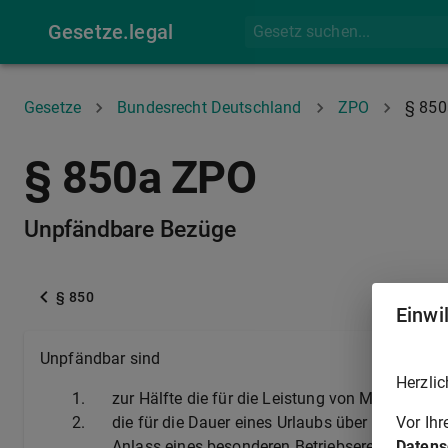
Gesetze.legal
Gesetze
Bundesrecht Deutschland
ZPO
§ 850
§ 850a ZPO
Unpfändbare Bezüge
§ 850
Einwi
Unpfändbar sind
Herzlic
1.
zur Hälfte die für die Leistung von Mehrarbei
Vor Ih
2.
die für die Dauer eines Urlaubs über das Ar
Datens
Anlass eines besonderen Betriebsereignisses u