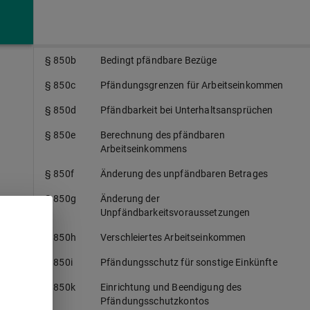
§ 850
Pfändungsschutz für Arbeitseinkommen
§ 850a
Unpfändbare Bezüge
§ 850b
Bedingt pfändbare Bezüge
§ 850c
Pfändungsgrenzen für Arbeitseinkommen
§ 850d
Pfändbarkeit bei Unterhaltsansprüchen
§ 850e
Berechnung des pfändbaren
Arbeitseinkommens
§ 850f
Änderung des unpfändbaren Betrages
§ 850g
Änderung der
Unpfändbarkeitsvoraussetzungen
§ 850h
Verschleiertes Arbeitseinkommen
§ 850i
Pfändungsschutz für sonstige Einkünfte
§ 850k
Einrichtung und Beendigung des
Pfändungsschutzkontos