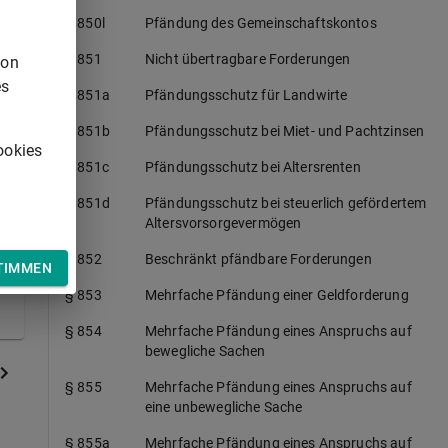
§ 850l
Pfändung des Gemeinschaftskontos
,
§ 851
Nicht übertragbare Forderungen
von
es
§ 851a
Pfändungsschutz für Landwirte
§ 851b
Pfändungsschutz bei Miet- und Pachtzinsen
ookies
§ 851c
Pfändungsschutz bei Altersrenten
§ 851d
Pfändungsschutz bei steuerlich gefördertem
Altersvorsorgevermögen
§ 852
Beschränkt pfändbare Forderungen
TIMMEN
§ 853
Mehrfache Pfändung einer Geldforderung
§ 854
Mehrfache Pfändung eines Anspruchs auf
bewegliche Sachen
§ 855
Mehrfache Pfändung eines Anspruchs auf
eine unbewegliche Sache
§ 855a
Mehrfache Pfändung eines Anspruchs auf