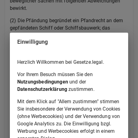
beweglicher Sachen mit folgenden Abweichungen
bewirkt.
(2) Die Pfändung begründet ein Pfandrecht an dem
gepfändeten Schiff oder Schiffsbauwerk; das
Pfandrecht gewährt dem Gläubiger im Verhältnis zu
Einwilligung
anderen Rechten dieselben Rechte wie eine
Schiffshypothek.
Herzlich Willkommen bei Gesetze.legal.
(3) Die Pfändung wird auf Antrag des Gläubigers
vom Arrestgericht als Vollstreckungsgericht
Vor Ihrem Besuch müssen Sie den
angeordnet; das Gericht hat zugleich das
Nutzungsbedingungen
und der
Registergericht um die Eintragung einer Vormerkung
Datenschutzerklärung
zustimmen.
zur Sicherung des Arrestpfandrechts in das
Schiffsregister oder Schiffsbauregister zu ersuchen;
Mit dem Klick auf "Allem zustimmen" stimmen
die Vormerkung erlischt, wenn die Vollziehung des
Sie insbesondere der Verwendung von Cookies
Arrestes unstatthaft wird.
(ohne Werbecookies) und der Verwendung von
Google Analytics zu. Die Einwilligung bzgl.
(4) Der Gerichtsvollzieher hat bei der Vornahme der
Werbung und Werbecookies erfolgt in einem
Pfändung das Schiff oder Schiffsbauwerk in