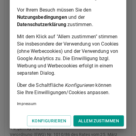
Sicherheit (86/378/EWG)
Vor Ihrem Besuch müssen Sie den
Nutzungsbedingungen
und der
RL 86/415/EWG
Datenschutzerklärung
zustimmen.
Richtlinie des Rates vom 24. Juli 1986 über Einbau, Position,
Funktionsweise und Kennzeichnung der
Mit dem Klick auf "Allem zustimmen" stimmen
Betätigungseinrichtungen von land- oder
Sie insbesondere der Verwendung von Cookies
forstwirtschaftlichen Zugmaschinen auf Rädern
(ohne Werbecookies) und der Verwendung von
(86/415/EWG)
Google Analytics zu. Die Einwilligung bzgl.
Werbung und Werbecookies erfolgt in einem
RL 86/594/EWG
separaten Dialog.
Richtlinie des Rates vom 1. Dezember 1986 über die
Geräuschemissionen von Haushaltsgeräten (86/594/EWG)
Über die Schaltfläche
Konfigurieren
können
Sie Ihre Einwilligungen/Cookies anpassen.
RL 86/635/EWG
Richtlinie des Rates vom 8. Dezember 1986 über den
Impressum
Jahresabschluß und den konsolidierten Abschluß von
Banken und anderen Finanzinstituten (86/635/EWG)
KONFIGURIEREN
ALLEM ZUSTIMMEN
VO (EWG) 86/1010
Verordnung (EWG) Nr. 1010/86 des Rates vom 25. März