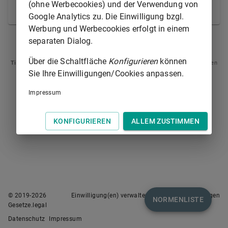
(ohne Werbecookies) und der Verwendung von
© Europäische Union 1998-2021
Google Analytics zu. Die Einwilligung bzgl.
Werbung und Werbecookies erfolgt in einem
separaten Dialog.
ARTIKEL 7
ARTIKEL 9
Über die Schaltfläche
Konfigurieren
können
Tipp
: Swipen Sie auf dem Bildschirm links oder rechts zur Navigation zwischen
Normen.
Sie Ihre Einwilligungen/Cookies anpassen.
Impressum
KONFIGURIEREN
ALLEM ZUSTIMMEN
© 2019-
2026
Einwilligung(en) verwalten
Nutzungsbedingungen
NORMENLISTE
Gesetze.legal
Datenschutz
Impressum