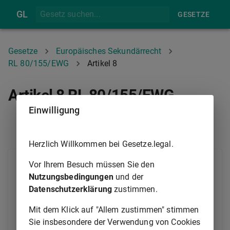
GL
GESETZE
Gesetze
Europäisches Sekundärrecht
RL 80/155/EWG
Artikel 8
Artikel 8 RL 80/155/EWG
Einwilligung
ARTIKEL 7
ARTIKEL 9
Herzlich Willkommen bei Gesetze.legal.
Spätestens sechs Jahre nach Bekanntgabe dieser
Vor Ihrem Besuch müssen Sie den
Richtlinie beschließt der Rat auf Vorschlag der
Nutzungsbedingungen
und der
Kommission und nach Stellungnahme des
Datenschutzerklärung
zustimmen.
Beratenden Ausschusses, ob die Ausnahme nach Teil
Mit dem Klick auf "Allem zustimmen" stimmen
B Nummer 3 des Anhangs geändert oder aufgehoben
Sie insbesondere der Verwendung von Cookies
werden soll.