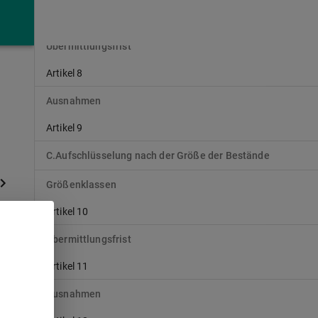
Artikel 7
Übermittlungsfrist
Artikel 8
Ausnahmen
Artikel 9
C.Aufschlüsselung nach der Größe der Bestände
Größenklassen
Artikel 10
Übermittlungsfrist
Artikel 11
21
Ausnahmen