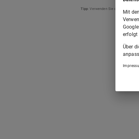
Tipp
: Verwenden Sie die Pfeiltasten
Mit de
Verwen
Google
erfolgt
Über d
anpass
Impress