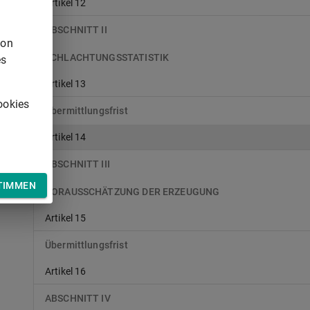
Artikel 12
ABSCHNITT II
von
SCHLACHTUNGSSTATISTIK
es
Artikel 13
ookies
Übermittlungsfrist
Artikel 14
ABSCHNITT III
TIMMEN
VORAUSSCHÄTZUNG DER ERZEUGUNG
Artikel 15
Übermittlungsfrist
Artikel 16
ABSCHNITT IV