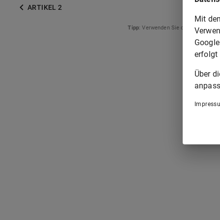
ARTIKEL 2
Mit de
Tipp
: Verwenden Sie die Pfeiltasten
Verwen
Google
erfolgt
Über d
anpass
Impress