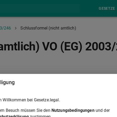
GESETZE
03/246
Schlussformel (nicht amtlich)
 amtlich) VO (EG) 2003
ANHANG
lligung
 gilt unmittelbar in jedem Mitgliedstaat.
h Willkommen bei Gesetze.legal.
© Europäische Union 1998-20
rem Besuch müssen Sie den
Nutzungsbedingungen
und der
chutzerklärung
zustimmen.