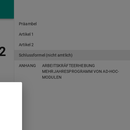
Präambel
Artikel 1
Artikel 2
/2
Schlussformel (nicht amtlich)
ANHANG
ARBEITSKRÄFTEERHEBUNG
MEHRJAHRESPROGRAMM VON AD-HOC-
MODULEN
21