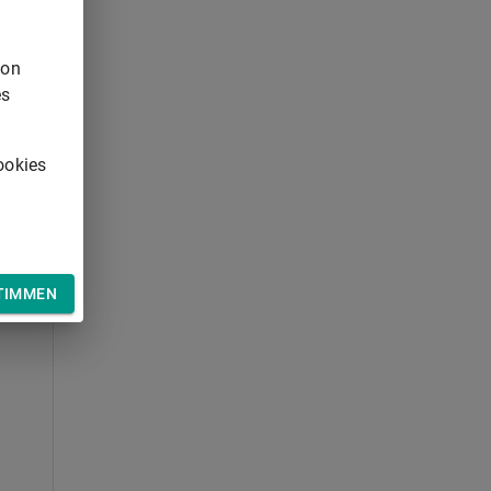
von
es
ookies
TIMMEN