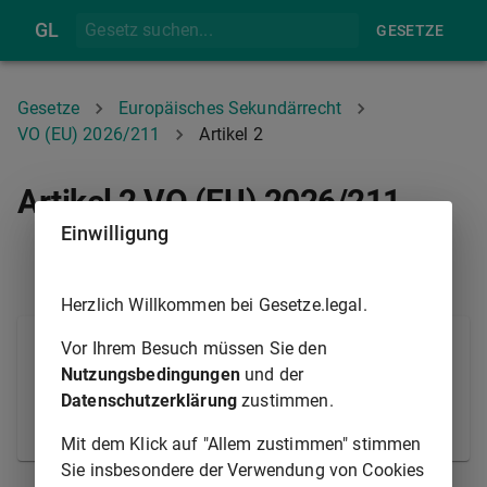
GL
GESETZE
Gesetze
Europäisches Sekundärrecht
VO (EU) 2026/211
Artikel 2
Artikel 2 VO (EU) 2026/211
Einwilligung
ARTIKEL 1
SCHLUSSFORMEL (NICHT AMTLICH)
Herzlich Willkommen bei Gesetze.legal.
Diese Verordnung tritt am zwanzigsten Tag nach
Vor Ihrem Besuch müssen Sie den
ihrer Veröffentlichung im
Amtsblatt der Europäischen
Nutzungsbedingungen
und der
Union
in Kraft.
Datenschutzerklärung
zustimmen.
© Europäische Union 1998-2021
Mit dem Klick auf "Allem zustimmen" stimmen
Sie insbesondere der Verwendung von Cookies