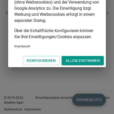
(ohne Werbecookies) und der Verwendung von
ARTIKEL 1
SCHLUSSFORMEL (NICHT AMTLICH)
Google Analytics zu. Die Einwilligung bzgl.
Tipp
: Swipen Sie auf dem Bildschirm links oder rechts zur Navigation zwischen
Werbung und Werbecookies erfolgt in einem
Normen.
separaten Dialog.
Über die Schaltfläche
Konfigurieren
können
Sie Ihre Einwilligungen/Cookies anpassen.
Impressum
KONFIGURIEREN
ALLEM ZUSTIMMEN
© 2019-
2026
Einwilligung(en) verwalten
Nutzungsbedingungen
NORMENLISTE
Gesetze.legal
Datenschutz
Impressum