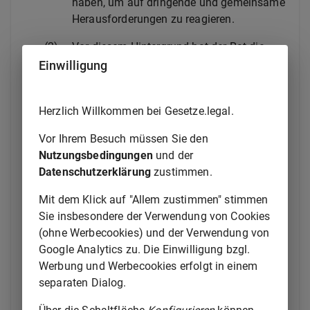
haben, um auf dringende und gemeinsame
Herausforderungen zu reagieren.
(2)
Vor diesem Hintergrund hat der Rat die
(*****)
Einwilligung
Verordnung (EU, Euratom) 2024/765
angenommen, mit der die Verordnung (EU,
Euratom) 2020/2093 geändert wurde,
Herzlich Willkommen bei Gesetze.legal.
indem der in der genannten Verordnung
festgelegte Höchstbetrag für die Reserve
Vor Ihrem Besuch müssen Sie den
für die Anpassung an den Brexit (im
Nutzungsbedingungen
und der
Folgenden „Reserve” ) gekürzt wurde,
Datenschutzerklärung
zustimmen.
sodass Mittel für andere Zwecke
umgeschichtet werden können.
Mit dem Klick auf "Allem zustimmen" stimmen
Sie insbesondere der Verwendung von Cookies
(3)
Die in der Verordnung (EU) 2021/1755
(ohne Werbecookies) und der Verwendung von
vorgesehenen maximalen Mittel der
Google Analytics zu. Die Einwilligung bzgl.
Reserve sollten daher gekürzt werden. Um
Werbung und Werbecookies erfolgt in einem
die wirksame Verwendung der Mittel, die
separaten Dialog.
den Mitgliedstaaten bereits aus der
Reserve ausgezahlte wurden, zu