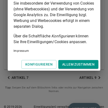
Sie insbesondere der Verwendung von Cookies
Artikel 2 zweiter Gedankenstrich besonders betroffen
(ohne Werbecookies) und der Verwendung von
sind; dieses Verzeichnis wird anhand der
Google Analytics zu. Die Einwilligung bzgl.
gewonnenen Erfahrungen und/oder der Vorschriften
Werbung und Werbecookies erfolgt in einem
auf dem Gebiet der Produktsicherheit erstellt.
separaten Dialog.
Erforderlichenfalls wird das Verzeichnis nach
demselben Verfahren überprüft, um es einer neuen
Über die Schaltfläche
Konfigurieren
können
Sachlage anzupassen, die sich aus den gewonnenen
Sie Ihre Einwilligungen/Cookies anpassen.
Erfahrungen und der Weiterentwicklung der
Vorschriften auf dem Gebiet der Produktsicherheit
Impressum
ergibt.
KONFIGURIEREN
ALLEM ZUSTIMMEN
© Europäische Union 1998-2021
ARTIKEL 7
ARTIKEL 9
Tipp
: Swipen Sie auf dem Bildschirm links oder rechts zur Navigation zwischen
Normen.
© 2019-
2026
Einwilligung(en) verwalten
Nutzungsbedingungen