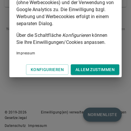
© Europäische Union 1998-2021
(ohne Werbecookies) und der Verwendung von
Google Analytics zu. Die Einwilligung bzgl.
Werbung und Werbecookies erfolgt in einem
ARTIKEL 6
ARTIKEL 8
separaten Dialog.
Tipp
: Swipen Sie auf dem Bildschirm links oder rechts zur Navigation zwischen
Normen.
Über die Schaltfläche
Konfigurieren
können
Sie Ihre Einwilligungen/Cookies anpassen.
Impressum
KONFIGURIEREN
ALLEM ZUSTIMMEN
© 2019-
2026
Einwilligung(en) verwalten
Nutzungsbedingungen
NORMENLISTE
Gesetze.legal
Datenschutz
Impressum