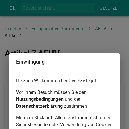
GL
GESETZE
Gesetze
Europäisches Primärrecht
AEUV
Artikel 7
Artikel 7 AEUV
Einwilligung
ARTIKEL 6
ARTIKEL 8
Herzlich Willkommen bei Gesetze.legal.
Die Union achtet auf die Kohärenz zwischen ihrer
Vor Ihrem Besuch müssen Sie den
Politik und ihren Maßnahmen in den verschiedenen
Nutzungsbedingungen
und der
Bereichen und trägt dabei unter Einhaltung des
Datenschutzerklärung
zustimmen.
Grundsatzes der begrenzten Einzelermächtigung
Mit dem Klick auf "Allem zustimmen" stimmen
ihren Zielen in ihrer Gesamtheit Rechnung.
Sie insbesondere der Verwendung von Cookies