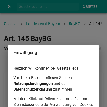
GL
GESETZE
Gesetze
Landesrecht Bayern
BayBG
Art. 145
Art. 145 BayBG
Vertraglich Beschäftigte im öffentlichen Dienst
Einwilligung
ART. 144
ART. 146
Herzlich Willkommen bei Gesetze.legal.
Vor Ihrem Besuch müssen Sie den
(1)
Für Personen, die auf Grund eines Vertrages im
Nutzungsbedingungen
und der
Dienst einer der in
Art. 1
Abs. 1 genannten
Datenschutzerklärung
zustimmen.
juristischen Personen des öffentlichen Rechts stehen,
gelten vorbehaltlich einer Regelung durch
Mit dem Klick auf "Allem zustimmen" stimmen
Tarifvertrag die beamtenrechtlichen Vorschriften zum
Sie insbesondere der Verwendung von Cookies