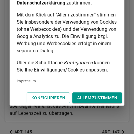
Beamtenverhältnis auf Zeit übertragen worden ist
Datenschutzerklärung
zustimmen.
und denen das übertragene Amt mangels Erfassung
Mit dem Klick auf "Allem zustimmen" stimmen
durch
Art. 45
Abs. 1 Satz 1 in der am 1. Januar
Sie insbesondere der Verwendung von Cookies
2025 geltenden Fassung unmittelbar im
(ohne Werbecookies) und der Verwendung von
Beamtenverhältnis auf Lebenszeit zu übertragen
Google Analytics zu. Die Einwilligung bzgl.
wäre, ist das Amt im Beamtenverhältnis auf
Werbung und Werbecookies erfolgt in einem
Lebenszeit zu übertragen.
separaten Dialog.
(2)
Beamten und Beamtinnen, denen ein Amt nach
Über die Schaltfläche
Konfigurieren
können
Art. 46
Abs. 1 in einer bis einschließlich 31.
Sie Ihre Einwilligungen/Cookies anpassen.
Dezember 2024 geltenden Fassung im
Beamtenverhältnis auf Probe übertragen worden ist
Impressum
und denen das übertragene Amt nach Entfallen der
entsprechenden Vorschrift ab 1. Januar 2025
KONFIGURIEREN
ALLEM ZUSTIMMEN
unmittelbar im Beamtenverhältnis auf Lebenszeit zu
übertragen wäre, ist das Amt im Beamtenverhältnis
auf Lebenszeit zu übertragen.
ART. 145
ART. 147