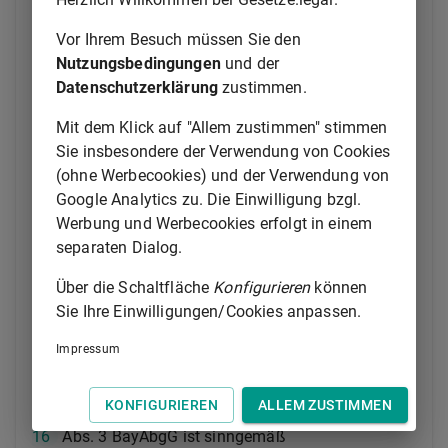
den Bayerischen Landtag gewählten Beamten und
Beamtinnen maßgebenden Vorschriften in den
Art.
Vor Ihrem Besuch müssen Sie den
16
Abs. 3, Art. 43 bis 47, 48 Abs. 1 bis 3 BayAbgG
Nutzungsbedingungen
und der
entsprechend.
Datenschutzerklärung
zustimmen.
1
(2)
Beamten und Beamtinnen, die in gesetzgebende
Mit dem Klick auf "Allem zustimmen" stimmen
Körperschaften anderer Länder gewählt worden sind
Sie insbesondere der Verwendung von Cookies
und deren Rechte und Pflichten aus dem
(ohne Werbecookies) und der Verwendung von
Dienstverhältnis nicht nach Abs. 1 ruhen, ist zur
Google Analytics zu. Die Einwilligung bzgl.
Ausübung des Mandats auf Antrag
Werbung und Werbecookies erfolgt in einem
separaten Dialog.
1.
die Arbeitszeit bis auf 30 v.H. der
regelmäßigen Arbeitszeit zu ermäßigen
Über die Schaltfläche
Konfigurieren
können
oder
Sie Ihre Einwilligungen/Cookies anpassen.
2.
ein Urlaub ohne Besoldung zu gewähren.
Impressum
2
Der Antrag soll jeweils für einen Zeitraum von
KONFIGURIEREN
ALLEM ZUSTIMMEN
3
mindestens sechs Monaten gestellt werden.
Art.
16
Abs. 3 BayAbgG ist sinngemäß