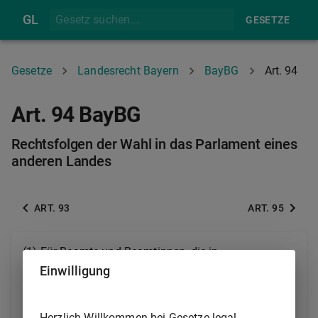
GL
GESETZE
Gesetze
Landesrecht Bayern
BayBG
Art. 94
Art. 94 BayBG
Rechtsfolgen der Wahl in das Parlament eines
anderen Landes
ART. 93
ART. 95
(1)
Für Beamte und Beamtinnen, die in
gesetzgebende Körperschaften anderer Länder
Einwilligung
gewählt worden sind und deren Amt kraft Gesetzes
mit dem Mandat unvereinbar ist, gelten die für die in
Herzlich Willkommen bei Gesetze.legal.