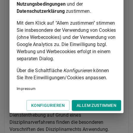
(2)
Verliert der Beamte oder die Beamtin wegen
Nutzungsbedingungen
und der
unentschuldigten Fernbleibens vom Dienst nach dem
Datenschutzerklärung
zustimmen.
Bayerischen Besoldungsgesetz
den Anspruch auf
Bezüge, so wird dadurch eine disziplinarische
Mit dem Klick auf "Allem zustimmen" stimmen
Verfolgung nicht ausgeschlossen.
Sie insbesondere der Verwendung von Cookies
(ohne Werbecookies) und der Verwendung von
1
(3)
In allen übrigen Fällen, in denen der Beamte oder
Google Analytics zu. Die Einwilligung bzgl.
die Beamtin außer Dienst gestellt worden ist, können
Werbung und Werbecookies erfolgt in einem
ein anderes Einkommen oder ein beamtenrechtlicher
separaten Dialog.
Unterhaltsbeitrag, die infolge der unterbliebenen
Dienstleistung für diesen Zeitraum erzielt werden
Über die Schaltfläche
Konfigurieren
können
konnten, auf die Leistungen des Dienstherrn
Sie Ihre Einwilligungen/Cookies anpassen.
angerechnet werden, wenn die Nichtanrechnung zu
Impressum
2
einem ungerechtfertigten Vorteil führen würde.
Der
Beamte oder die Beamtin ist zur Auskunft
KONFIGURIEREN
ALLEM ZUSTIMMEN
3
verpflichtet.
In den Fällen einer vorläufigen
Dienstenthebung auf Grund eines
Disziplinarverfahrens finden die besonderen
Vorschriften des Disziplinarrechts Anwendung.