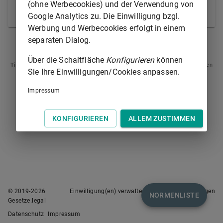
Satz 1 der
Verfassung
) werden nach Maßgabe
(ohne Werbecookies) und der Verwendung von
dieses Gesetzes eingeschränkt.
Google Analytics zu. Die Einwilligung bzgl.
Werbung und Werbecookies erfolgt in einem
separaten Dialog.
ART. 22
ART. 24
Über die Schaltfläche
Konfigurieren
können
Tipp
: Swipen Sie auf dem Bildschirm links oder rechts zur Navigation zwischen
Sie Ihre Einwilligungen/Cookies anpassen.
Normen.
Impressum
KONFIGURIEREN
ALLEM ZUSTIMMEN
© 2019-
2026
Einwilligung(en) verwalten
Nutzungsbedingungen
NORMENLISTE
Gesetze.legal
Datenschutz
Impressum