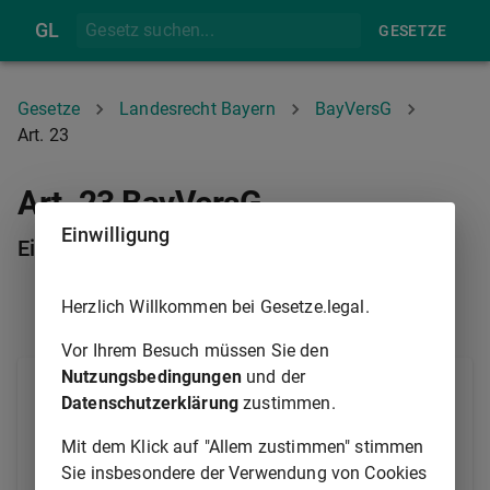
GL
GESETZE
Gesetze
Landesrecht Bayern
BayVersG
Art. 23
Art. 23 BayVersG
Einwilligung
Einschränkung von Grundrechten
Herzlich Willkommen bei Gesetze.legal.
ART. 22
ART. 24
Vor Ihrem Besuch müssen Sie den
Nutzungsbedingungen
und der
Die Grundrechte der Versammlungsfreiheit (
Art. 8
Datenschutzerklärung
zustimmen.
Abs. 1 des
Grundgesetzes
,
Art. 113
der
Verfassung
) und der Meinungsfreiheit (
Art. 5
Mit dem Klick auf "Allem zustimmen" stimmen
Abs. 1 Satz 1 des
Grundgesetzes
,
Art. 110
Abs. 1
Sie insbesondere der Verwendung von Cookies