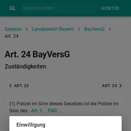
GL
GESETZE
Gesetze
Landesrecht Bayern
BayVersG
Art. 24
Art. 24 BayVersG
Zuständigkeiten
ART. 23
ART. 25
(1)
Polizei im Sinn dieses Gesetzes ist die Polizei im
Sinn des
Art. 1
PAG
.
1
(2)
Zuständige Behörden im Sinne dieses Gesetzes
Einwilligung
2