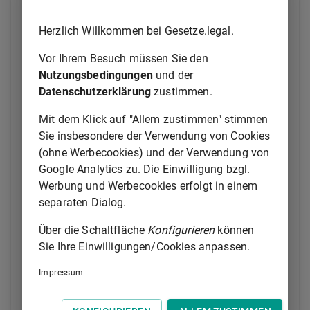
sind die Kreisverwaltungsbehörden.
Ab Beginn der
Versammlung und in unaufschiebbaren Fällen kann
Herzlich Willkommen bei Gesetze.legal.
auch die Polizei Maßnahmen treffen.
Vor Ihrem Besuch müssen Sie den
1
(3)
Bei Versammlungen unter freiem Himmel, die
Nutzungsbedingungen
und der
über das Gebiet einer Kreisverwaltungsbehörde
Datenschutzerklärung
zustimmen.
hinaus gehen (überörtliche Versammlungen), genügt
der Veranstalter seiner Anzeigepflicht, wenn er die
Mit dem Klick auf "Allem zustimmen" stimmen
Versammlung gegenüber einer zuständigen
Sie insbesondere der Verwendung von Cookies
2
Kreisverwaltungsbehörde anzeigt.
Dies gilt nicht bei
(ohne Werbecookies) und der Verwendung von
3
Eilversammlungen nach
Art. 13
Abs. 3.
Die
Google Analytics zu. Die Einwilligung bzgl.
Kreisverwaltungsbehörde unterrichtet unverzüglich
Werbung und Werbecookies erfolgt in einem
die übrigen betroffenen Kreisverwaltungsbehörden
separaten Dialog.
und die Regierung; berührt die Versammlung mehrere
Über die Schaltfläche
Konfigurieren
können
Regierungsbezirke, unterrichtet sie das
Sie Ihre Einwilligungen/Cookies anpassen.
Staatsministerium des Innern, für Sport und
Integration.
Impressum
1
(4)
Bei überörtlichen Versammlungen kann die