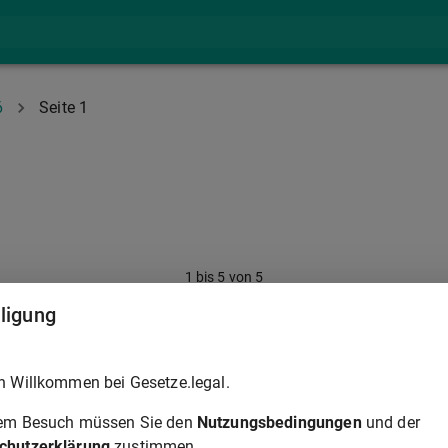
6
Seite 1
1
bis
5
von
5
lligung
h Willkommen bei Gesetze.legal.
rem Besuch müssen Sie den
Nutzungsbedingungen
und der
chutzerklärung
zustimmen.