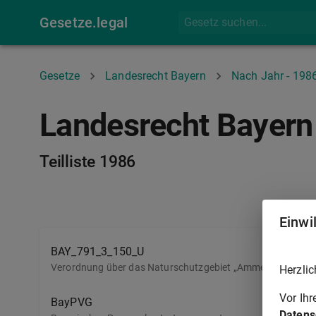
Gesetze.legal
Gesetze
Landesrecht Bayern
Nach Jahr - 198
Landesrecht Bayern
Teilliste 1986
Einwi
BAY_791_3_150_U
Verordnung über das Naturschutzgebiet „Ammergebirge“
Herzlic
Vor Ih
BayPVG
Datens