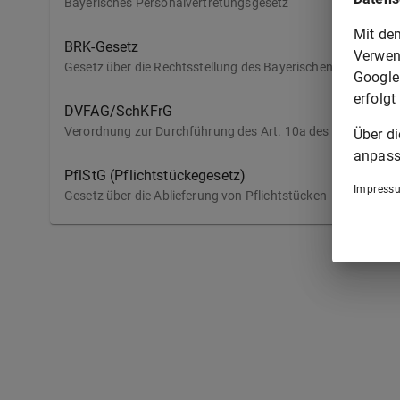
Bayerisches Personalvertretungsgesetz
Mit de
BRK-Gesetz
Verwen
Gesetz über die Rechtsstellung des Bayerischen Roten Kre
Google
erfolgt
DVFAG/SchKFrG
Verordnung zur Durchführung des Art. 10a des Finanzausgle
Über d
anpass
PflStG (Pflichtstückegesetz)
Impress
Gesetz über die Ablieferung von Pflichtstücken