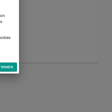
von
es
 Schulwegs
ookies
TIMMEN