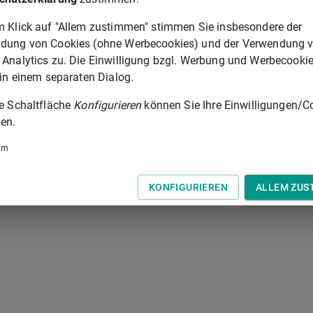
m Klick auf "Allem zustimmen" stimmen Sie insbesondere der
dung von Cookies (ohne Werbecookies) und der Verwendung 
uzes
 Analytics zu. Die Einwilligung bzgl. Werbung und Werbecooki
 in einem separaten Dialog.
ichsgesetzes und des Art. 4 des Gesetzes über die Kostenfreiheit des
ie Schaltfläche
Konfigurieren
können Sie Ihre Einwilligungen/C
en.
um
KONFIGURIEREN
ALLEM ZUS
1
bis
5
von
5