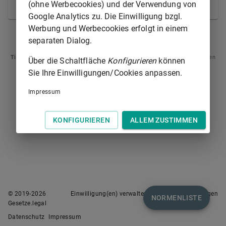
(ohne Werbecookies) und der Verwendung von
bleibt unberührt.
Google Analytics zu. Die Einwilligung bzgl.
Werbung und Werbecookies erfolgt in einem
ART. 41A
ART. 43
separaten Dialog.
Tipp
: Swipen Sie auf dem Bildschirm links oder rechts zur Navigation zwischen
Über die Schaltfläche
Konfigurieren
können
Normen.
Sie Ihre Einwilligungen/Cookies anpassen.
Impressum
KONFIGURIEREN
ALLEM ZUSTIMMEN
© 2019-
2026
Einwilligung(en) verwalten
Nutzungsbedingungen
NORMENLISTE
Gesetze.legal
Datenschutz
Impressum