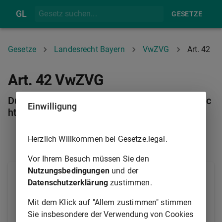
GL
GESETZE
Gesetze
Landesrecht Bayern
VwZVG
Art. 42
Art. 42 VwZVG
Durchführungsvorschriften, Verordnungsermäc
Einwilligung
htigung
Herzlich Willkommen bei Gesetze.legal.
ART. 41A
ART. 43
Vor Ihrem Besuch müssen Sie den
Nutzungsbedingungen
und der
1
Die zur Durchführung dieses Gesetzes erforderlichen
Datenschutzerklärung
zustimmen.
2
Rechtsvorschriften erläßt die Staatsregierung.
Die
Mit dem Klick auf "Allem zustimmen" stimmen
Zuständigkeit des Staatsministeriums der Finanzen
Sie insbesondere der Verwendung von Cookies
und für Heimat in kostenrechtlichen Angelegenheiten