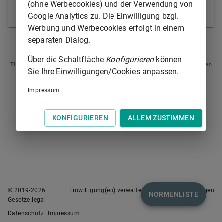
die Zahlung kann auch durch öffentliche
(ohne Werbecookies) und der Verwendung von
Bekanntmachung allgemein erinnert werden.
Google Analytics zu. Die Einwilligung bzgl.
Werbung und Werbecookies erfolgt in einem
separaten Dialog.
§ 258
§ 260
Über die Schaltfläche
Konfigurieren
können
Tipp
: Swipen Sie auf dem Bildschirm links oder rechts zur Navigation zwischen
Sie Ihre Einwilligungen/Cookies anpassen.
Normen.
Impressum
KONFIGURIEREN
ALLEM ZUSTIMMEN
© 2019-
2026
Einwilligung(en) verwalten
Nutzungsbedingungen
NORMENLISTE
Gesetze.legal
Datenschutz
Impressum