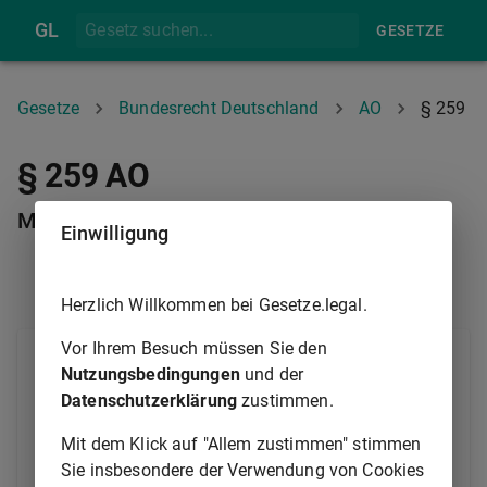
GL
GESETZE
Gesetze
Bundesrecht Deutschland
AO
§ 259
§ 259 AO
Mahnung
Einwilligung
§ 258
§ 260
Herzlich Willkommen bei Gesetze.legal.
Vor Ihrem Besuch müssen Sie den
Der Vollstreckungsschuldner soll in der Regel vor
Nutzungsbedingungen
und der
Beginn der Vollstreckung mit einer Zahlungsfrist von
Datenschutzerklärung
zustimmen.
einer Woche gemahnt werden. Einer Mahnung bedarf
es nicht, wenn der Vollstreckungsschuldner vor
Mit dem Klick auf "Allem zustimmen" stimmen
Eintritt der Fälligkeit an die Zahlung erinnert wird. An
Sie insbesondere der Verwendung von Cookies