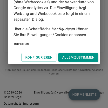
(ohne Werbecookies) und der Verwendung von
(2) Eine rechtsfähige Personengesellschaft ist eine
Google Analytics zu. Die Einwilligung bzgl.
Personengesellschaft, die mit der Fähigkeit
Werbung und Werbecookies erfolgt in einem
ausgestattet ist, Rechte zu erwerben und
separaten Dialog.
Verbindlichkeiten einzugehen.
Über die Schaltfläche
Konfigurieren
können
Amtlicher Hinweis:
Sie Ihre Einwilligungen/Cookies anpassen.
Diese Vorschrift dient der Umsetzung der eingangs
zu den Nummern 3, 4, 6, 7, 9 und 11 genannten
Impressum
Richtlinien.
KONFIGURIEREN
ALLEM ZUSTIMMEN
§ 13
§ 21
Tipp
: Swipen Sie auf dem Bildschirm links oder rechts zur Navigation zwischen
Normen.
© 2019-
2026
Einwilligung(en) verwalten
Nutzungsbedingungen
NORMENLISTE
Gesetze.legal
Datenschutz
Impressum