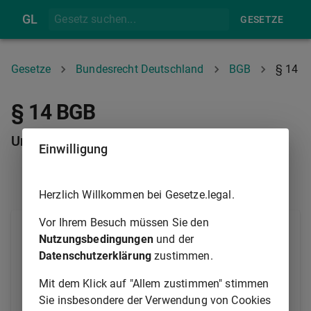
GL
GESETZE
Gesetze
Bundesrecht Deutschland
BGB
§ 14
§ 14 BGB
Unternehmer
Einwilligung
§ 13
§ 21
Herzlich Willkommen bei Gesetze.legal.
Vor Ihrem Besuch müssen Sie den
(1) Unternehmer ist eine natürliche oder juristische
Nutzungsbedingungen
und der
Person oder eine rechtsfähige Personengesellschaft,
Datenschutzerklärung
zustimmen.
die bei Abschluss eines Rechtsgeschäfts in
Ausübung ihrer gewerblichen oder selbständigen
Mit dem Klick auf "Allem zustimmen" stimmen
beruflichen Tätigkeit handelt.
Sie insbesondere der Verwendung von Cookies