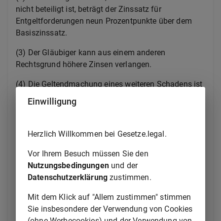
nicht beteiligt ist, beträgt der Zinssatz für
Entgeltforderungen neun Prozentpunkte über dem
Basiszinssatz.
(3) Der Gläubiger kann aus einem anderen
Rechtsgrund höhere Zinsen verlangen.
(4) Die Geltendmachung eines weiteren Schadens ist
nicht ausgeschlossen.
Einwilligung
(5) Der Gläubiger einer Entgeltforderung hat bei
Verzug des Schuldners, wenn dieser kein Verbraucher
Herzlich Willkommen bei Gesetze.legal.
ist, außerdem einen Anspruch auf Zahlung einer
Pauschale in Höhe von 40 Euro. Dies gilt auch, wenn
Vor Ihrem Besuch müssen Sie den
es sich bei der Entgeltforderung um eine
Nutzungsbedingungen
und der
Abschlagszahlung oder sonstige Ratenzahlung
Datenschutzerklärung
zustimmen.
handelt. Die Pauschale nach Satz 1 ist auf einen
Mit dem Klick auf "Allem zustimmen" stimmen
geschuldeten Schadensersatz anzurechnen, soweit
Sie insbesondere der Verwendung von Cookies
der Schaden in Kosten der Rechtsverfolgung
(ohne Werbecookies) und der Verwendung von