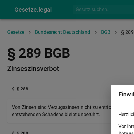
Gesetze.legal
Gesetze
Bundesrecht Deutschland
BGB
§ 289
§ 289 BGB
Zinseszinsverbot
§ 288
Einwi
Von Zinsen sind Verzugszinsen nicht zu entrichten. Das 
Herzlic
entstehenden Schadens bleibt unberührt.
Vor Ih
Datens
§ 288