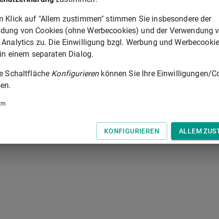
m Klick auf "Allem zustimmen" stimmen Sie insbesondere der
 der Tastatur zur Navigation zwischen Normen.
dung von Cookies (ohne Werbecookies) und der Verwendung 
 Analytics zu. Die Einwilligung bzgl. Werbung und Werbecooki
 in einem separaten Dialog.
ie Schaltfläche
Konfigurieren
können Sie Ihre Einwilligungen/C
en.
um
KONFIGURIEREN
ALLEM ZUS