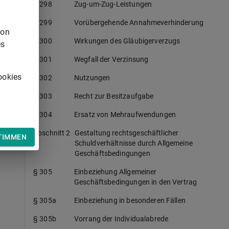
§ 298
Zug-um-Zug-Leistungen
§ 299
Vorübergehende Annahmeverhinderung
von
§ 300
Wirkungen des Gläubigerverzugs
es
§ 301
Wegfall der Verzinsung
ookies
§ 302
Nutzungen
§ 303
Recht zur Besitzaufgabe
§ 304
Ersatz von Mehraufwendungen
Abschnitt 2
Gestaltung rechtsgeschäftlicher
TIMMEN
Schuldverhältnisse durch Allgemeine
Geschäftsbedingungen
§ 305
Einbeziehung Allgemeiner
Geschäftsbedingungen in den Vertrag
§ 305a
Einbeziehung in besonderen Fällen
§ 305b
Vorrang der Individualabrede