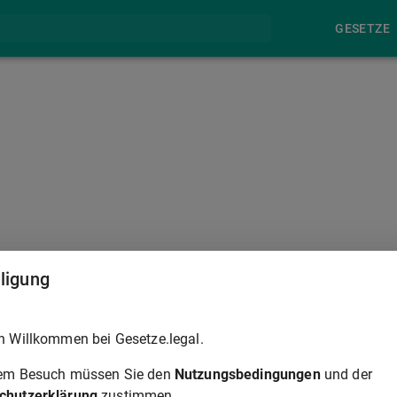
GESETZE
§ 290
lligung
Recht des Gläubigers auf Ersatz des durch den Verzug
h Willkommen bei Gesetze.legal.
rem Besuch müssen Sie den
Nutzungsbedingungen
und der
chutzerklärung
zustimmen.
§ 290