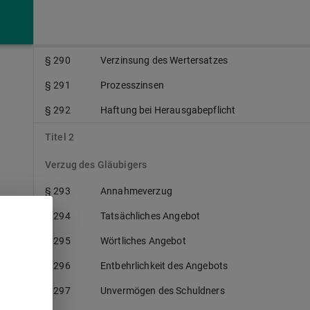
Verzugsschaden
§ 289
Zinseszinsverbot
§ 290
Verzinsung des Wertersatzes
§ 291
Prozesszinsen
§ 292
Haftung bei Herausgabepflicht
Titel 2
Verzug des Gläubigers
§ 293
Annahmeverzug
§ 294
Tatsächliches Angebot
§ 295
Wörtliches Angebot
§ 296
Entbehrlichkeit des Angebots
§ 297
Unvermögen des Schuldners