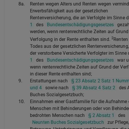
8a.
Renten wegen Alters und Renten wegen vermind
Erwerbsfähigkeit aus der gesetzlichen
Rentenversicherung, die an Verfolgte im Sinne 
1
des
Bundesentschädigungsgesetzes
gezah
werden, wenn rentenrechtliche Zeiten auf Grund
2
Verfolgung in der Rente enthalten sind.
Renten
Todes aus der gesetzlichen Rentenversicherung
der verstorbene Versicherte Verfolgter im Sinne
1
des
Bundesentschädigungsgesetzes
war u
wenn rentenrechtliche Zeiten auf Grund der Ver
in dieser Rente enthalten sind;
9.
Erstattungen nach
§ 23 Absatz 2 Satz 1 Numm
und 4
sowie nach
§ 39 Absatz 4 Satz 2
des 
Buches Sozialgesetzbuch;
10.
Einnahmen einer Gastfamilie für die Aufnahme 
Menschen mit Behinderungen oder von Behinde
bedrohten Menschen nach
§ 2 Absatz 1
des
Neunten Buches Sozialgesetzbuch
zur Pflege