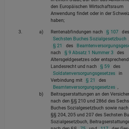
den Europäischen Wirtschaftsraum
Anwendung findet oder in der Schwei
haben;
3.
a)
Rentenabfindungen nach
§ 107
de
Sechsten Buches Sozialgesetzbuch
§ 21
des
Beamtenversorgungsges
nach
§ 9 Absatz 1 Nummer 3
des
Altersgeldgesetzes oder entsprechen
Landesrecht und nach
§ 59
des
Soldatenversorgungsgesetzes
in
Verbindung mit
§ 21
des
Beamtenversorgungsgesetzes
,
b)
Beitragserstattungen an den Versiche
nach den §§ 210 und 286d des Sechs
Buches Sozialgesetzbuch sowie nach
§§ 204, 205 und 207 des Sechsten B
Sozialgesetzbuch, Beitragserstattung
nach den §§
75
und
117
des Ges