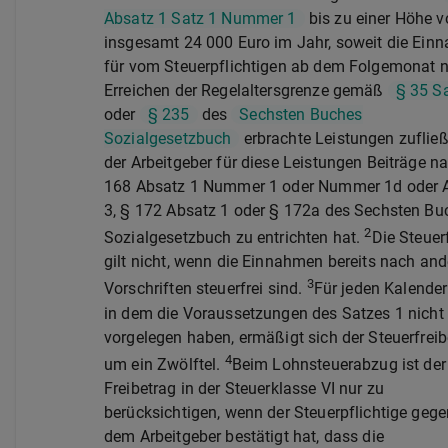
Absatz 1 Satz 1 Nummer 1
bis zu einer Höhe v
insgesamt 24 000 Euro im Jahr, soweit die Ein
für vom Steuerpflichtigen ab dem Folgemonat 
Erreichen der Regelaltersgrenze gemäß
§ 35 S
oder
§ 235
des
Sechsten Buches
Sozialgesetzbuch
erbrachte Leistungen zuflie
der Arbeitgeber für diese Leistungen Beiträge n
168 Absatz 1 Nummer 1 oder Nummer 1d oder 
3, § 172 Absatz 1 oder § 172a des Sechsten Bu
2
Sozialgesetzbuch zu entrichten hat.
Die Steuerf
gilt nicht, wenn die Einnahmen bereits nach an
3
Vorschriften steuerfrei sind.
Für jeden Kalende
in dem die Voraussetzungen des Satzes 1 nicht
vorgelegen haben, ermäßigt sich der Steuerfreib
4
um ein Zwölftel.
Beim Lohnsteuerabzug ist der
Freibetrag in der Steuerklasse VI nur zu
berücksichtigen, wenn der Steuerpflichtige geg
dem Arbeitgeber bestätigt hat, dass die