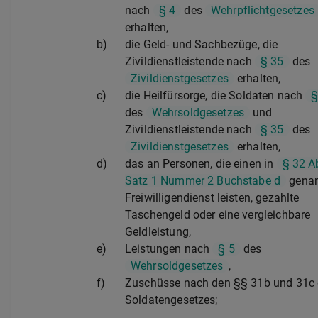
nach
§ 4
des
Wehrpflichtgesetzes
erhalten,
b)
die Geld- und Sachbezüge, die
Zivildienstleistende nach
§ 35
des
Zivildienstgesetzes
erhalten,
c)
die Heilfürsorge, die Soldaten nach
§
des
Wehrsoldgesetzes
und
Zivildienstleistende nach
§ 35
des
Zivildienstgesetzes
erhalten,
d)
das an Personen, die einen in
§ 32 A
Satz 1 Nummer 2 Buchstabe d
genan
Freiwilligendienst leisten, gezahlte
Taschengeld oder eine vergleichbare
Geldleistung,
e)
Leistungen nach
§ 5
des
Wehrsoldgesetzes
,
f)
Zuschüsse nach den §§ 31b und 31c
Soldatengesetzes;