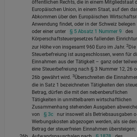
öffentlichen Rechts, die in einem Mitgliedstaat 
Europäischen Union, in einem Staat, auf den da
Abkommen über den Europäischen Wirtschafts
Anwendung findet, oder in der Schweiz belegen i
oder einer unter
§ 5 Absatz 1 Nummer 9
des
Körperschaftsteuergesetzes fallenden Einrichtu
2
zur Höhe von insgesamt 960 Euro im Jahr.
Die
Steuerbefreiung ist ausgeschlossen, wenn für d
Einnahmen aus der Tätigkeit – ganz oder teilwe
eine Steuerbefreiung nach § 3 Nummer 12, 26 o
3
26b gewährt wird.
Überschreiten die Einnahmen
die in Satz 1 bezeichneten Tätigkeiten den steue
Betrag, dürfen die mit den nebenberuflichen
Tätigkeiten in unmittelbarem wirtschaftlichen
Zusammenhang stehenden Ausgaben abweich
von
§ 3c
nur insoweit als Betriebsausgaben o
Werbungskosten abgezogen werden, als sie den
Betrag der steuerfreien Einnahmen übersteigen;
26b.
Aufwandspauschalen nach
§ 1878
des