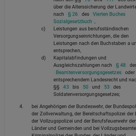
über die Alterssicherung der Landwirt
nach
§ 26
des
Vierten Buches
Sozialgesetzbuch
,
c)
Leistungen aus berufsständischen
Versorgungseinrichtungen, die den
Leistungen nach den Buchstaben a u
entsprechen,
d)
Kapitalabfindungen und
Ausgleichszahlungen nach
§ 48
de
Beamtenversorgungsgesetzes
oder
entsprechendem Landesrecht und na
§§
43
bis
50
und
53
des
Soldatenversorgungsgesetzes;
4.
bei Angehörigen der Bundeswehr, der Bundespoli
der Zollverwaltung, der Bereitschaftspolizei der 
der Vollzugspolizei und der Berufsfeuerwehr der
Länder und Gemeinden und bei Vollzugsbeamte
Kriminalpolizei des Bundes, der Länder und