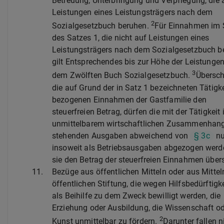
Betreuung, Unterbringung und Verpflegung, die 
Leistungen eines Leistungsträgers nach dem
2
Sozialgesetzbuch beruhen.
Für Einnahmen im 
des Satzes 1, die nicht auf Leistungen eines
Leistungsträgers nach dem Sozialgesetzbuch b
gilt Entsprechendes bis zur Höhe der Leistunge
3
dem Zwölften Buch Sozialgesetzbuch.
Übersch
die auf Grund der in Satz 1 bezeichneten Tätigke
bezogenen Einnahmen der Gastfamilie den
steuerfreien Betrag, dürfen die mit der Tätigkeit 
unmittelbarem wirtschaftlichen Zusammenhan
stehenden Ausgaben abweichend von
§ 3c
nu
insoweit als Betriebsausgaben abgezogen werde
sie den Betrag der steuerfreien Einnahmen übers
11.
Bezüge aus öffentlichen Mitteln oder aus Mittel
öffentlichen Stiftung, die wegen Hilfsbedürftigk
als Beihilfe zu dem Zweck bewilligt werden, die
Erziehung oder Ausbildung, die Wissenschaft o
2
Kunst unmittelbar zu fördern.
Darunter fallen n