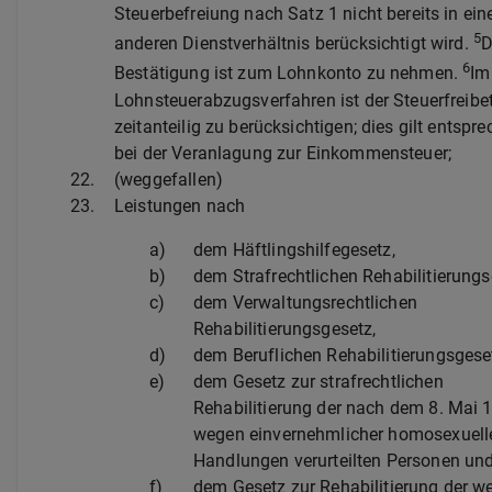
Steuerbefreiung nach Satz 1 nicht bereits in ei
5
anderen Dienstverhältnis berücksichtigt wird.
D
6
Bestätigung ist zum Lohnkonto zu nehmen.
Im
Lohnsteuerabzugsverfahren ist der Steuerfreibe
zeitanteilig zu berücksichtigen; dies gilt entspr
bei der Veranlagung zur Einkommensteuer;
22.
(weggefallen)
23.
Leistungen nach
a)
dem Häftlingshilfegesetz,
b)
dem Strafrechtlichen Rehabilitierungs
c)
dem Verwaltungsrechtlichen
Rehabilitierungsgesetz,
d)
dem Beruflichen Rehabilitierungsgese
e)
dem Gesetz zur strafrechtlichen
Rehabilitierung der nach dem 8. Mai 
wegen einvernehmlicher homosexuell
Handlungen verurteilten Personen un
f)
dem Gesetz zur Rehabilitierung der w