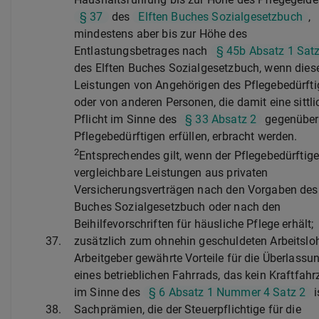
§ 37
des
Elften Buches Sozialgesetzbuch
,
mindestens aber bis zur Höhe des
Entlastungsbetrages nach
§ 45b Absatz 1 Satz
des Elften Buches Sozialgesetzbuch, wenn dies
Leistungen von Angehörigen des Pflegebedürft
oder von anderen Personen, die damit eine sittli
Pflicht im Sinne des
§ 33 Absatz 2
gegenüber
Pflegebedürftigen erfüllen, erbracht werden.
2
Entsprechendes gilt, wenn der Pflegebedürftig
vergleichbare Leistungen aus privaten
Versicherungsverträgen nach den Vorgaben des 
Buches Sozialgesetzbuch oder nach den
Beihilfevorschriften für häusliche Pflege erhält;
37.
zusätzlich zum ohnehin geschuldeten Arbeitsl
Arbeitgeber gewährte Vorteile für die Überlassu
eines betrieblichen Fahrrads, das kein Kraftfah
im Sinne des
§ 6 Absatz 1 Nummer 4 Satz 2
i
38.
Sachprämien, die der Steuerpflichtige für die