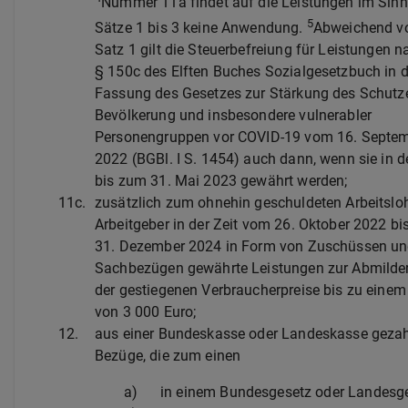
Nummer 11a findet auf die Leistungen im Sinn
5
Sätze 1 bis 3 keine Anwendung.
Abweichend v
Satz 1 gilt die Steuerbefreiung für Leistungen n
§ 150c des Elften Buches Sozialgesetzbuch in d
Fassung des Gesetzes zur Stärkung des Schutz
Bevölkerung und insbesondere vulnerabler
Personengruppen vor COVID-19 vom 16. Septe
2022 (BGBl. I S. 1454) auch dann, wenn sie in de
bis zum 31. Mai 2023 gewährt werden;
11c.
zusätzlich zum ohnehin geschuldeten Arbeitsl
Arbeitgeber in der Zeit vom 26. Oktober 2022 b
31. Dezember 2024 in Form von Zuschüssen u
Sachbezügen gewährte Leistungen zur Abmilde
der gestiegenen Verbraucherpreise bis zu einem
von 3 000 Euro;
12.
aus einer Bundeskasse oder Landeskasse gezah
Bezüge, die zum einen
a)
in einem Bundesgesetz oder Landesge