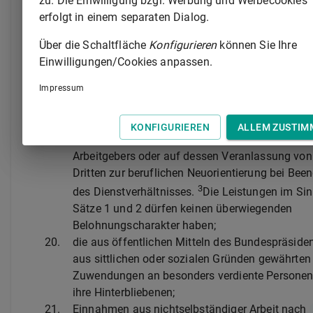
zu. Die Einwilligung bzgl. Werbung und Werbecookies
erfolgt in einem separaten Dialog.
a)
für Maßnahmen nach
§ 82 Absatz 1
und § 82a des Dritten Buches
Über die Schaltfläche
Konfigurieren
können Sie Ihre
Sozialgesetzbuch oder
Einwilligungen/Cookies anpassen.
b)
die der Verbesserung der
Impressum
Beschäftigungsfähigkeit des Arbeitn
dienen.
KONFIGURIEREN
ALLEM ZUSTIM
2
Steuerfrei sind auch Beratungsleistungen des
Arbeitgebers oder auf dessen Veranlassung vo
Dritten zur beruflichen Neuorientierung bei Bee
3
des Dienstverhältnisses.
Die Leistungen im Sin
Sätze 1 und 2 dürfen keinen überwiegenden
Belohnungscharakter haben;
20.
die aus öffentlichen Mitteln des Bundespräside
aus sittlichen oder sozialen Gründen gewährten
Zuwendungen an besonders verdiente Personen
ihre Hinterbliebenen;
21.
Einnahmen aus nichtselbständiger Arbeit nach