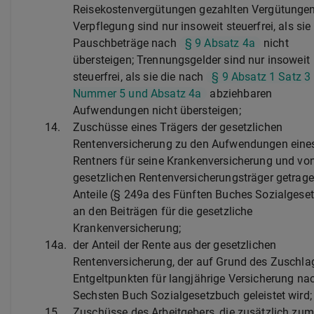
Reisekostenvergütungen gezahlten Vergütungen
Verpflegung sind nur insoweit steuerfrei, als sie
Pauschbeträge nach
§ 9 Absatz 4a
nicht
übersteigen; Trennungsgelder sind nur insoweit
steuerfrei, als sie die nach
§ 9 Absatz 1 Satz 3
Nummer 5 und Absatz 4a
abziehbaren
Aufwendungen nicht übersteigen;
14.
Zuschüsse eines Trägers der gesetzlichen
Rentenversicherung zu den Aufwendungen eine
Rentners für seine Krankenversicherung und v
gesetzlichen Rentenversicherungsträger getrag
Anteile (§ 249a des Fünften Buches Sozialgese
an den Beiträgen für die gesetzliche
Krankenversicherung;
14a.
der Anteil der Rente aus der gesetzlichen
Rentenversicherung, der auf Grund des Zuschla
Entgeltpunkten für langjährige Versicherung n
Sechsten Buch Sozialgesetzbuch geleistet wird;
15.
Zuschüsse des Arbeitgebers, die zusätzlich zum