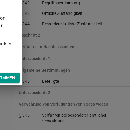
§ 342
Begriffsbestimmung
§ 343
Örtliche Zuständigkeit
von
§ 344
Besondere örtliche Zuständigkeit
es
Abschnitt 2
ookies
Verfahren in Nachlasssachen
Unterabschnitt 1
Allgemeine Bestimmungen
TIMMEN
§ 345
Beteiligte
Unterabschnitt 2
Verwahrung von Verfügungen von Todes wegen
§ 346
Verfahren bei besonderer amtlicher
Verwahrung