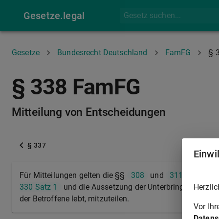
Gesetze.legal
Gesetze
Bundesrecht Deutschland
FamFG
§ 
§ 338 FamFG
Mitteilung von Entscheidungen
§ 337
Einwi
Für Mitteilungen gelten die §§
308
und
311
entsprec
Herzlic
330 Satz 1
und die Aussetzung der Unterbringung nach
der Betroffene lebt, mitzuteilen.
Vor Ih
Datens