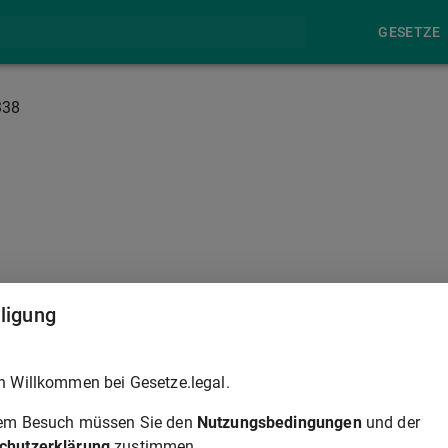
GESETZE
338
§ 339
lligung
hend. Die Aufhebung einer Unterbringungsmaßnahme nach
h Willkommen bei Gesetze.legal.
§ 328 Abs. 1 Satz 1
sind dem Leiter der Einrichtung, in der
rem Besuch müssen Sie den
Nutzungsbedingungen
und der
chutzerklärung
zustimmen.