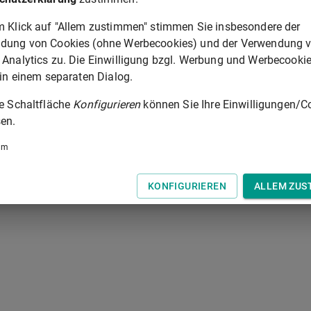
§ 339
m Klick auf "Allem zustimmen" stimmen Sie insbesondere der
dung von Cookies (ohne Werbecookies) und der Verwendung 
 der Tastatur zur Navigation zwischen Normen.
 Analytics zu. Die Einwilligung bzgl. Werbung und Werbecooki
 in einem separaten Dialog.
ie Schaltfläche
Konfigurieren
können Sie Ihre Einwilligungen/C
en.
um
KONFIGURIEREN
ALLEM ZUS