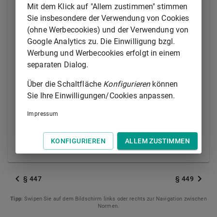
Mit dem Klick auf "Allem zustimmen" stimmen
gleich- oder nachstehender Gläubiger, zu dessen
Sie insbesondere der Verwendung von Cookies
Gunsten eine Vormerkung nach
§ 1179
des
(ohne Werbecookies) und der Verwendung von
Bürgerlichen Gesetzbuchs
eingetragen ist oder ein
Google Analytics zu. Die Einwilligung bzgl.
Anspruch nach
§ 1179a
des
Bürgerlichen
Werbung und Werbecookies erfolgt in einem
Gesetzbuchs
besteht. Bei einer Gesamthypothek,
separaten Dialog.
Gesamtgrundschuld oder Gesamtrentenschuld ist
außerdem derjenige antragsberechtigt, der auf Grund
Über die Schaltfläche
Konfigurieren
können
eines im Rang gleich- oder nachstehenden Rechts
Sie Ihre Einwilligungen/Cookies anpassen.
Befriedigung aus einem der belasteten Grundstücke
verlangen kann. Die Antragsberechtigung besteht nur,
Impressum
wenn der Gläubiger oder der sonstige Berechtigte für
seinen Anspruch einen vollstreckbaren Schuldtitel
KONFIGURIEREN
ALLEM ZUSTIMMEN
erlangt hat.
§ 447
§ 449
Tipp
: Swipen Sie auf dem Bildschirm links oder rechts zur Navigation zwischen
Normen.