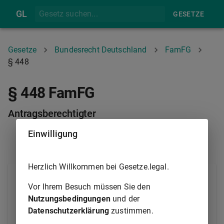
GL
GESETZE
Gesetze
Bundesrecht Deutschland
FamFG
§ 448
§ 448 FamFG
Antragsberechtigter
Einwilligung
§ 447
§ 449
Herzlich Willkommen bei Gesetze.legal.
(1) Antragsberechtigt ist der Eigentümer des
Vor Ihrem Besuch müssen Sie den
belasteten Grundstücks.
Nutzungsbedingungen
und der
(2) Antragsberechtigt im Fall des
§ 1170
des
Datenschutzerklärung
zustimmen.
Bürgerlichen Gesetzbuchs
ist auch ein im Rang