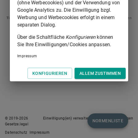
(ohne Werbecookies) und der Verwendung von
§ 448
§ 450
Google Analytics zu. Die Einwilligung bzgl.
Werbung und Werbecookies erfolgt in einem
Tipp
: Swipen Sie auf dem Bildschirm links oder rechts zur Navigation zwischen
Normen.
separaten Dialog.
Über die Schaltfläche
Konfigurieren
können
Sie Ihre Einwilligungen/Cookies anpassen.
Impressum
KONFIGURIEREN
ALLEM ZUSTIMMEN
© 2019-
2026
Einwilligung(en) verwalten
Nutzungsbedingungen
NORMENLISTE
Gesetze.legal
Datenschutz
Impressum