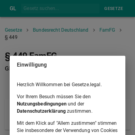
GL
GESETZE
Gesetze
Bundesrecht Deutschland
FamFG
§ 449
§ 449 FamFG
Einwilligung
Glaubhaftmachung
Herzlich Willkommen bei Gesetze.legal.
§ 448
§ 450
Vor Ihrem Besuch müssen Sie den
Nutzungsbedingungen
und der
Der Antragsteller hat vor der Einleitung des
Datenschutzerklärung
zustimmen.
Verfahrens glaubhaft zu machen, dass der Gläubiger
unbekannt ist.
Mit dem Klick auf "Allem zustimmen" stimmen
Sie insbesondere der Verwendung von Cookies