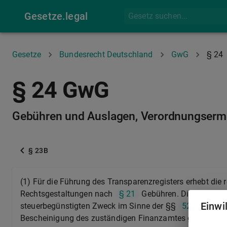
Gesetze.legal
Gesetze
Bundesrecht Deutschland
GwG
§ 24
§ 24 GwG
Gebühren und Auslagen, Verordnungserm
§ 23B
(1) Für die Führung des Transparenzregisters erhebt die
Rechtsgestaltungen nach
§ 21
Gebühren. Dies gilt auf
Einwi
steuerbegünstigten Zweck im Sinne der §§
52
bis
54
Bescheinigung des zuständigen Finanzamtes gegenüber d