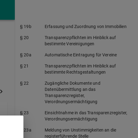
§ 19
Angaben zum wirtschaftlich Berechtigten
§ 19a
Angaben zu Immobilien
§ 19b
Erfassung und Zuordnung von Immobilien
§ 20
Transparenzpflichten im Hinblick auf
bestimmte Vereinigungen
§ 20a
Automatische Eintragung für Vereine
§ 21
Transparenzpflichten im Hinblick auf
bestimmte Rechtsgestaltungen
§ 22
Zugängliche Dokumente und
Datenübermittlung an das
Transparenzregister,
Verordnungsermächtigung
§ 23
Einsichtnahme in das Transparenzregister,
Verordnungsermächtigung
§ 23a
Meldung von Unstimmigkeiten an die
registerführende Stelle