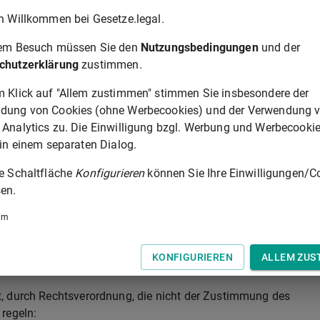
gung der nach den §§
52
bis
54
der Abgabenordnung
h Willkommen bei Gesetze.legal.
nis darüber erklärt werden, dass die registerführende Stelle
gung dieser steuerbegünstigten Zwecke einholen darf. Die
rem Besuch müssen Sie den
Nutzungsbedingungen
und der
inigungen nach
§ 20
, wenn sich die Verfolgung der nach den
chutzerklärung
zustimmen.
en Zwecke unmittelbar aus dem Zuwendungsempfängerregiste
die Gebührenbefreiung entstehenden Mindereinnahmen werden
m Klick auf "Allem zustimmen" stimmen Sie insbesondere der
dung von Cookies (ohne Werbecookies) und der Verwendung 
 Analytics zu. Die Einwilligung bzgl. Werbung und Werbecooki
er nach
§ 20 Absatz 1
und
§ 21
mitgeteilten Daten und
 in einem separaten Dialog.
 zur Deckung des Verwaltungsaufwands Gebühren und Auslagen.
tigungen und Beglaubigungen nach
§ 18 Absatz 4
. Behörden,
ie Schaltfläche
Konfigurieren
können Sie Ihre Einwilligungen/C
n keine Gebühren und Auslagen nach den Sätzen 1 und 2 zu
en.
etzes ist nicht anzuwenden.
um
schaftlich Berechtigten im Zusammenhang mit einem Antrag nac
 Deckung des Verwaltungsaufwands Gebühren und Auslagen von
KONFIGURIEREN
ALLEM ZUS
, durch Rechtsverordnung, die nicht der Zustimmung des
regeln: