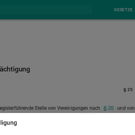
GESETZE
ächtigung
§ 25
 registerführende Stelle von Vereinigungen nach
§ 20
und von
 Antrag nicht für Vereinigungen nach
§ 20
, die einen
lligung
der Abgabenordnung verfolgen und dies mittels einer
er registerführenden Stelle nachweisen. Ein Nachweis nach