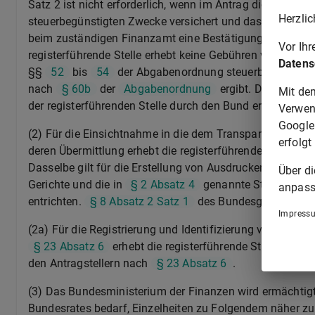
Satz 2 ist nicht erforderlich, wenn im Antrag die Verfol
Herzlic
steuerbegünstigten Zwecke versichert und das Einverständ
beim zuständigen Finanzamt eine Bestätigung der Verfol
Vor Ih
registerführende Stelle erhebt keine Gebühren von Vere
Datens
§§
52
bis
54
der Abgabenordnung steuerbegünstigt
nach
§ 60b
der
Abgabenordnung
ergibt. Die durch 
Mit de
der registerführenden Stelle durch den Bund erstattet.
Verwen
Google
(2) Für die Einsichtnahme in die dem Transparenzregist
erfolgt
deren Übermittlung erhebt die registerführende Stelle
Dasselbe gilt für die Erstellung von Ausdrucken, Bestä
Über d
Gerichte und die in
§ 2 Absatz 4
genannte Stellen habe
anpass
entrichten.
§ 8 Absatz 2 Satz 1
des Bundesgebührenges
Impress
(2a) Für die Registrierung und Identifizierung von wirt
§ 23 Absatz 6
erhebt die registerführende Stelle zur
den Antragstellern nach
§ 23 Absatz 6
.
(3) Das Bundesministerium der Finanzen wird ermächtigt
Bundesrates bedarf, Einzelheiten zu Folgendem näher zu 