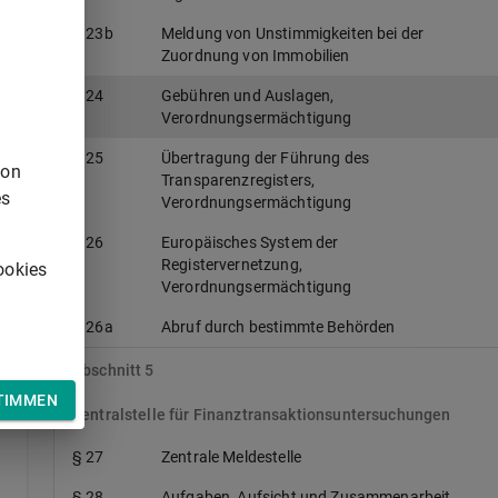
§ 23b
Meldung von Unstimmigkeiten bei der
Zuordnung von Immobilien
§ 24
Gebühren und Auslagen,
r
Verordnungsermächtigung
§ 25
Übertragung der Führung des
von
Transparenzregisters,
es
Verordnungsermächtigung
§ 26
Europäisches System der
Registervernetzung,
ookies
Verordnungsermächtigung
§ 26a
Abruf durch bestimmte Behörden
h
Abschnitt 5
TIMMEN
Zentralstelle für Finanztransaktionsuntersuchungen
§ 27
Zentrale Meldestelle
§ 28
Aufgaben, Aufsicht und Zusammenarbeit