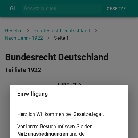
GL
GESETZE
Gesetze
Bundesrecht Deutschland
Nach Jahr - 1922
Seite 1
Bundesrecht Deutschland
Teilliste 1922
1
bis
6
von
6
Einwilligung
LuftVG
Herzlich Willkommen bei Gesetze.legal.
Luftverkehrsgesetz
Vor Ihrem Besuch müssen Sie den
RennwLottDV (Rennwett- und Lotteriegesetz-
Nutzungsbedingungen
und der