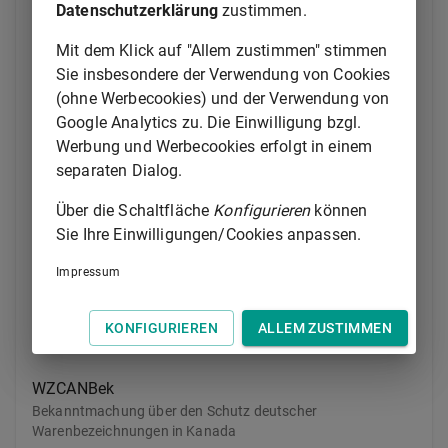
Durchführungsverordnung)
Datenschutzerklärung
zustimmen.
Verordnung zur Durchführung des Rennwett- und
Lotteriegesetzes
Mit dem Klick auf "Allem zustimmen" stimmen
Sie insbesondere der Verwendung von Cookies
UrhUSAG
(ohne Werbecookies) und der Verwendung von
Gesetz über den Schutz der Urheberrechte der Angehörigen
Google Analytics zu. Die Einwilligung bzgl.
der Vereinigten Staaten von Amerika
Werbung und Werbecookies erfolgt in einem
separaten Dialog.
VersStG 2021
Versicherungsteuergesetz
Über die Schaltfläche
Konfigurieren
können
Sie Ihre Einwilligungen/Cookies anpassen.
WaStrÜbgVtrGNtrag
Impressum
Nachtrag zu dem Gesetz über den Staatsvertrag betreffend
den Übergang der Wasserstraßen von den Ländern auf das
Reich (Anhang zum Gesetz über die vermögensrechtlichen
KONFIGURIEREN
ALLEM ZUSTIMMEN
Verhältnisse der Bundeswasserstraßen)
WZCANBek
Bekanntmachung über den Schutz deutscher
Warenbezeichnungen in Kanada