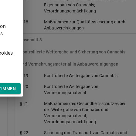
Eigenanbau von Cannabis;
Verordnungsermächtigung
§ 18
Maßnahmen zur Qualitätssicherung durch
d
von
Anbauvereinigungen
es
Abschnitt 3
Kontrollierte Weitergabe und Sicherung von Cannabis
ookies
und Vermehrungsmaterial in Anbauvereinigungen
§ 19
Kontrollierte Weitergabe von Cannabis
en
§ 20
Kontrollierte Weitergabe von
TIMMEN
Vermehrungsmaterial
§ 21
Maßnahmen des Gesundheitsschutzes bei
der Weitergabe von Cannabis und
Vermehrungsmaterial,
Verordnungsermächtigung
§ 22
Sicherung und Transport von Cannabis und