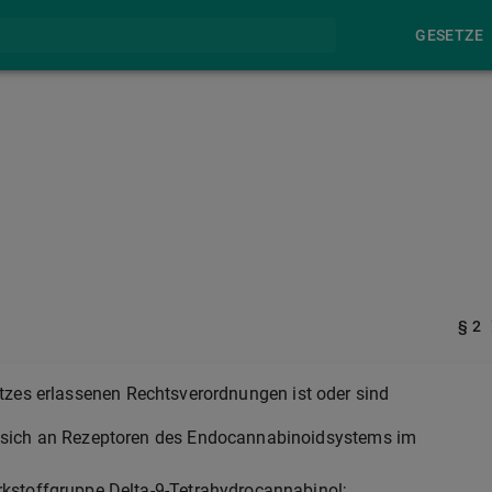
GESETZE
§ 2
tzes erlassenen Rechtsverordnungen ist oder sind
e sich an Rezeptoren des Endocannabinoidsystems im
rkstoffgruppe Delta-9-Tetrahydrocannabinol;