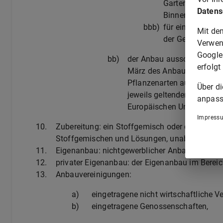
Garten- und Wein
Datens
Binnenfischerei 
bbb)
für eine Direkt
Mit de
der Gemeinsamen
Verwen
Google
bb)
der Anbau ausschließlich a
erfolgt
März des Anbaujahres im 
Pflanzenarten aufgeführt s
Über d
jeweils geltenden Fassung
anpass
Europäischen Union Reihe C
Impress
10.
Zubereitung: ein Stoffgemisch oder die Lösun
Stoffgemischen und Lösungen, unabhängig vo
11.
Eigenanbau: nichtgewerblicher Anbau zum Zw
12.
privater Eigenanbau: der Eigenanbau im Berei
13.
Anbauvereinigungen:
a)
eingetragene nicht wirtschaftliche V
b)
eingetragene Genossenschaften,