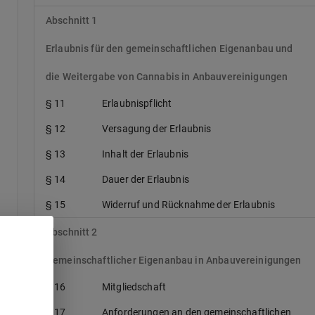
Abschnitt 1
Erlaubnis für den gemeinschaftlichen Eigenanbau und
die Weitergabe von Cannabis in Anbauvereinigungen
§ 11
Erlaubnispflicht
§ 12
Versagung der Erlaubnis
§ 13
Inhalt der Erlaubnis
§ 14
Dauer der Erlaubnis
§ 15
Widerruf und Rücknahme der Erlaubnis
Abschnitt 2
Gemeinschaftlicher Eigenanbau in Anbauvereinigungen
§ 16
Mitgliedschaft
s
§ 17
Anforderungen an den gemeinschaftlichen