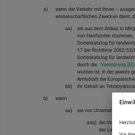
a)
wenn der Verkehr mit ihnen – ausge
wissenschaftlichen Zwecken dient, 
aa)
sie aus dem Anbau in Mitgl
von Hanfsorten stammen, 
Sortenkatalog für landwirt
17 der Richtlinie 2002/5
Sortenkatalog für landwirt
durch die
Verordnung (EG)
worden ist, in der jeweil
Amtsblatt der Europäischen
bb)
ihr Gehalt an Tetrahydroca
b)
wenn
Einwi
aa)
sie von Unternehmen der L
aaa)
die Voraussetzun
Herzlic
der Landwirte er
Vor Ih