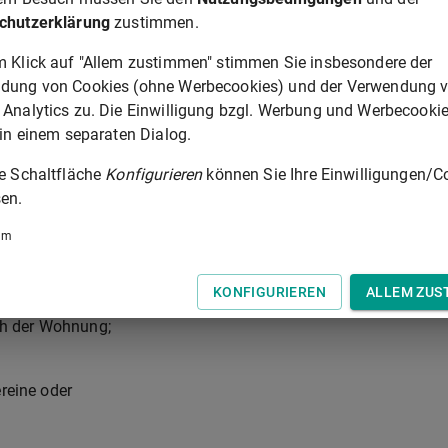
baus, der Fischzucht, der Teichwirtschaft, der Imkerei, der
chutzerklärung
zustimmen.
und der Wanderschäferei, oder
zahlung nach den Vorschriften über Direktzahlungen im Rahmen
m Klick auf "Allem zustimmen" stimmen Sie insbesondere der
 Agrarpolitik der Europäischen Union in Betracht kommen, un
dung von Cookies (ohne Werbecookies) und der Verwendung 
 Analytics zu. Die Einwilligung bzgl. Werbung und Werbecooki
us zertifiziertem Saatgut von Hanfsorten erfolgt, die am 15.
 in einem separaten Dialog.
gemeinsamen Sortenkatalog für landwirtschaftliche
ind und die nach Artikel 17 der Richtlinie 2002/53/EG in der
ie Schaltfläche
Konfigurieren
können Sie Ihre Einwilligungen/C
 durch die Europäische Kommission im Amtsblatt der
en.
 veröffentlicht sind;
um
g eines oder mehrerer Stoffe außer den natürlich vorkommend
n dem Aggregatzustand des Stoffgemischs oder der Lösung;
KONFIGURIEREN
ALLEM ZUS
eck des Eigenkonsums;
ch der Wohnung;
ereine oder