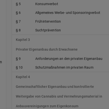
§ 5
Konsumverbot
§ 6
Allgemeines Werbe- und Sponsoringverbot
§ 7
Frühintervention
§ 8
Suchtprävention
Kapitel 3
Privater Eigenanbau durch Erwachsene
§ 9
Anforderungen an den privaten Eigenanbau
m
§ 10
Schutzmaßnahmen im privaten Raum
Kapitel 4
Gemeinschaftlicher Eigenanbau und kontrollierte
Weitergabe von Cannabis und Vermehrungsmaterial in
Anbauvereinigungen zum Eigenkonsum