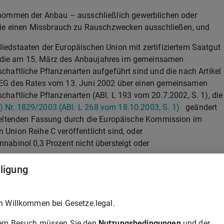
nommen der Anbau – ausschließlich gewerblichen oder
die einen Missbrauch zu Rauschzwecken ausschließen, und
iedstaaten der Europäischen Union mit zertifiziertem Saatgut
die am 15. März des Anbaujahres im gemeinsamen
schaftliche Pflanzenarten aufgeführt sind und die nach Artikel
3/EG des Rates vom 13. Juni 2002 über einen gemeinsamen
schaftliche Pflanzenarten (ABl. L 193 vom 20.7.2002, S. 1), die
 Nr. 1829/2003 (ABl. L 268 vom 18.10.2003, S. 1)
geändert
s geltenden Fassung durch die Europäische Kommission im
 Union Reihe C veröffentlicht sind, oder
nnabinol 0,3 Prozent nicht übersteigt oder
lligung
andwirtschaft angebaut werden, die
gen des § 1 Absatz 4 des Gesetzes über die Alterssicherung
h Willkommen bei Gesetze.legal.
füllen, mit Ausnahme von Unternehmen der Forstwirtschaft, de
rem Besuch müssen Sie den
Nutzungsbedingungen
und der