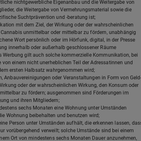
tliche nichtgewerbliche Eigenanbau und die Weitergabe von
ieder, die Weitergabe von Vermehrungsmaterial sowie die
ifische Suchtprävention und -beratung ist;
ation mit dem Ziel, der Wirkung oder der wahrscheinlichen
Cannabis unmittelbar oder mittelbar zu fördern, unabhängig
ene Wort persönlich oder im Hörfunk, digital, in der Presse
chung innerhalb oder außerhalb geschlossener Räume
ls Werbung gilt auch solche kommerzielle Kommunikation, bei
von einem nicht unerheblichen Teil der Adressatinnen und
dem ersten Halbsatz wahrgenommen wird;
n, Anbauvereinigungen oder Veranstaltungen in Form von Geld-
r Wirkung oder der wahrscheinlichen Wirkung, den Konsum oder
 mittelbar zu fördern; ausgenommen sind Förderungen im
ung und ihren Mitgliedern;
mindestens sechs Monaten eine Wohnung unter Umständen
e die Wohnung beibehalten und benutzen wird;
 eine Person unter Umständen aufhält, die erkennen lassen, das
 nur vorübergehend verweilt; solche Umstände sind bei einem
inem Ort von mindestens sechs Monaten Dauer anzunehmen,