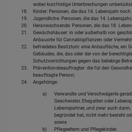
wobei kurzfristige Unterbrechungen unberücksic
18.
Kinder: Personen, die das 14. Lebensjahr noch 
19.
Jugendliche: Personen, die das 14. Lebensjahr,
20.
Heranwachsende: Personen, die das 18. Lebensj
21.
Gewächshäuser: in oder außerhalb von geschlo
Anbauorte für Cannabispflanzen oder Vermehr
22.
befriedetes Besitztum: eine Anbaufläche, ein 
Gebäudes, die, das oder der von der berechtigt
Schutzvorrichtungen gegen das beliebige Betret
23.
Präventionsbeauftragter: die für den Gesundhe
beauftragte Person;
24.
Angehörige:
a)
Verwandte und Verschwägerte gerader 
Geschwister, Ehegatten oder Lebensp
Lebenspartner, und zwar auch dann, 
begründet hat, nicht mehr besteht o
sowie
b)
Pflegeeltern und Pflegekinder.