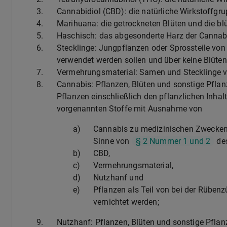
3.
Cannabidiol (CBD): die natürliche Wirkstoffgr
4.
Marihuana: die getrockneten Blüten und die bl
5.
Haschisch: das abgesonderte Harz der Cannab
6.
Stecklinge: Jungpflanzen oder Sprossteile vo
verwendet werden sollen und über keine Blüten
7.
Vermehrungsmaterial: Samen und Stecklinge 
8.
Cannabis: Pflanzen, Blüten und sonstige Pfla
Pflanzen einschließlich den pflanzlichen Inha
vorgenannten Stoffe mit Ausnahme von
a)
Cannabis zu medizinischen Zwecken
Sinne von
§ 2 Nummer 1 und 2
de
b)
CBD,
c)
Vermehrungsmaterial,
d)
Nutzhanf und
e)
Pflanzen als Teil von bei der Rübenz
vernichtet werden;
9.
Nutzhanf: Pflanzen, Blüten und sonstige Pflan