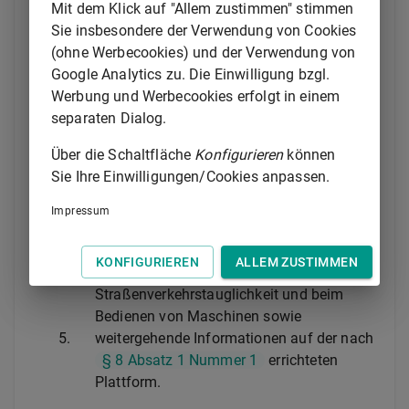
Mit dem Klick auf "Allem zustimmen" stimmen
Sie insbesondere der Verwendung von Cookies
1.
mögliche neurologische und
(ohne Werbecookies) und der Verwendung von
gesundheitliche Schäden bei einem
Google Analytics zu. Die Einwilligung bzgl.
Konsum von Cannabis im Alter von unter
Werbung und Werbecookies erfolgt in einem
25 Jahren,
separaten Dialog.
2.
notwendige Vorkehrungen zum Kinder- und
Jugendschutz, einschließlich des
Über die Schaltfläche
Konfigurieren
können
Nichtkonsums in Schwangerschaft und
Sie Ihre Einwilligungen/Cookies anpassen.
Stillzeit,
3.
Wechselwirkungen mit Arzneimitteln und
Impressum
bei Mischkonsum mit anderen psychoaktiv
wirksamen Substanzen,
KONFIGURIEREN
ALLEM ZUSTIMMEN
4.
Einschränkungen der
Straßenverkehrstauglichkeit und beim
Bedienen von Maschinen sowie
5.
weitergehende Informationen auf der nach
§ 8 Absatz 1 Nummer 1
errichteten
Plattform.