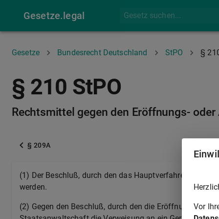
Gesetze.legal
Gesetze
Bundesrecht Deutschland
StPO
§ 21
§ 210 StPO
Rechtsmittel gegen den Eröffnungs- ode
§ 209A
Einwi
(1) Der Beschluß, durch den das Hauptverfahren eröffne
Herzlic
werden.
Vor Ih
(2) Gegen den Beschluß, durch den die Eröffnung des H
Datens
Staatsanwaltschaft die Verweisung an ein Gericht nieder