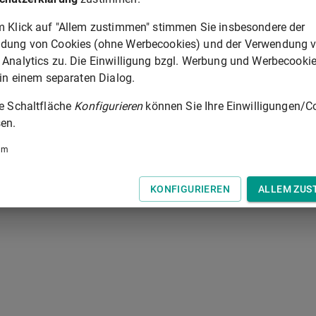
m Klick auf "Allem zustimmen" stimmen Sie insbesondere der
dung von Cookies (ohne Werbecookies) und der Verwendung 
o kann es zugleich bestimmen, daß die Hauptverhandlung vor
 Analytics zu. Die Einwilligung bzgl. Werbung und Werbecooki
ach Absatz 2 erlassen hat, oder vor einem zu demselben Land
 in einem separaten Dialog.
ufinden hat. In Verfahren, in denen ein Oberlandesgericht im
chtshof bestimmen, daß die Hauptverhandlung vor einem
ie Schaltfläche
Konfigurieren
können Sie Ihre Einwilligungen/C
en.
um
§ 211
 der Tastatur zur Navigation zwischen Normen.
KONFIGURIEREN
ALLEM ZUS