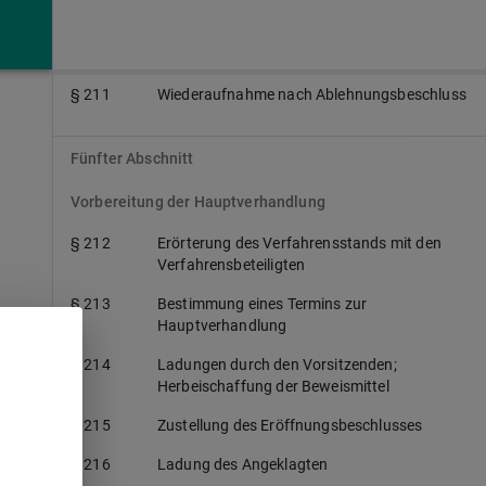
§ 210
Rechtsmittel gegen den Eröffnungs- oder
Ablehnungsbeschluss
§ 211
Wiederaufnahme nach Ablehnungsbeschluss
Fünfter Abschnitt
Vorbereitung der Hauptverhandlung
§ 212
Erörterung des Verfahrensstands mit den
Verfahrensbeteiligten
§ 213
Bestimmung eines Termins zur
Hauptverhandlung
§ 214
Ladungen durch den Vorsitzenden;
Herbeischaffung der Beweismittel
§ 215
Zustellung des Eröffnungsbeschlusses
§ 216
Ladung des Angeklagten