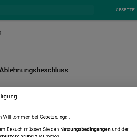
GESETZE
0
r Ablehnungsbeschluss
§ 211
lligung
t worden ist, kann von dem Angeklagten nicht angefochten
h Willkommen bei Gesetze.legal.
rem Besuch müssen Sie den
Nutzungsbedingungen
und der
auptverfahrens abgelehnt oder abweichend von dem Antrag der
chutzerklärung
zustimmen.
er Ordnung ausgesprochen worden ist, steht der