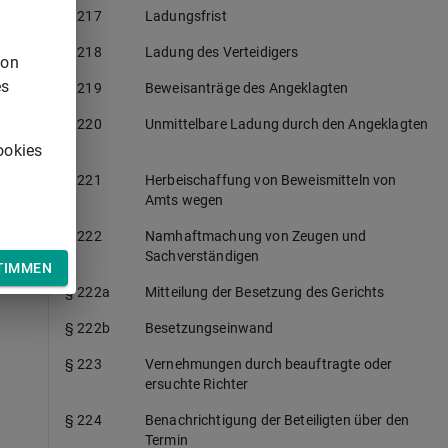
§ 217
Ladungsfrist
§ 218
Ladung des Verteidigers
von
es
§ 219
Beweisanträge des Angeklagten
§ 220
Unmittelbare Ladung durch den Angeklagten
ookies
§ 221
Herbeischaffung von Beweismitteln von
Amts wegen
§ 222
Namhaftmachung von Zeugen und
Sachverständigen
TIMMEN
§ 222a
Mitteilung der Besetzung des Gerichts
§ 222b
Besetzungseinwand
§ 223
Vernehmungen durch beauftragte oder
ersuchte Richter
§ 224
Benachrichtigung der Beteiligten über den
Termin