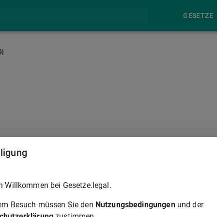
GESETZE
9i
§ 459J
lligung
ng nach den §§
73
bis 73c und 76a Absatz 1 Satz 1 des
h Willkommen bei Gesetze.legal.
z 3
des
Strafgesetzbuches
, wird demjenigen, dem ein
des Wertes des Erlangten aus der Tat erwachsen ist,
rem Besuch müssen Sie den
Nutzungsbedingungen
und der
 111l Absatz 4
gilt entsprechend.
chutzerklärung
zustimmen.