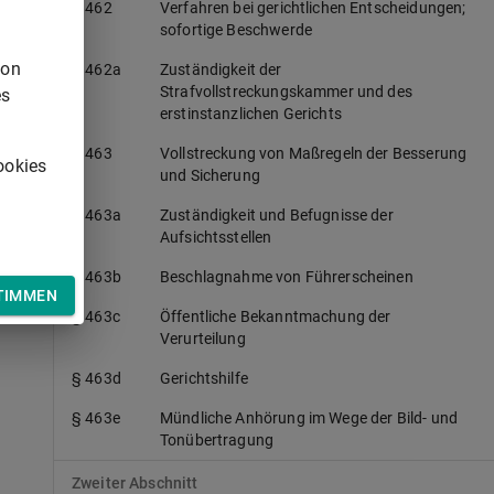
§ 462
Verfahren bei gerichtlichen Entscheidungen;
z
sofortige Beschwerde
von
§ 462a
Zuständigkeit der
Strafvollstreckungskammer und des
es
erstinstanzlichen Gerichts
§ 463
Vollstreckung von Maßregeln der Besserung
ookies
und Sicherung
§ 463a
Zuständigkeit und Befugnisse der
Aufsichtsstellen
§ 463b
Beschlagnahme von Führerscheinen
TIMMEN
§ 463c
Öffentliche Bekanntmachung der
Verurteilung
§ 463d
Gerichtshilfe
§ 463e
Mündliche Anhörung im Wege der Bild- und
Tonübertragung
Zweiter Abschnitt