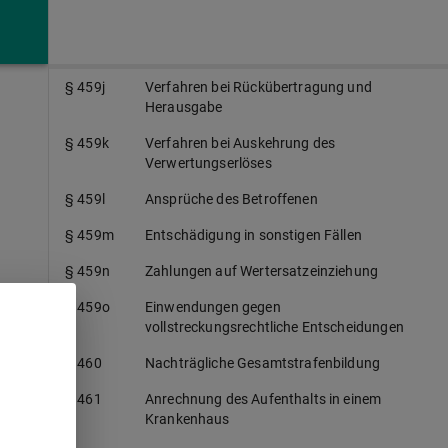
§ 459h
Entschädigung
§ 459i
Mitteilungen
§ 459j
Verfahren bei Rückübertragung und
Herausgabe
§ 459k
Verfahren bei Auskehrung des
Verwertungserlöses
§ 459l
Ansprüche des Betroffenen
§ 459m
Entschädigung in sonstigen Fällen
§ 459n
Zahlungen auf Wertersatzeinziehung
§ 459o
Einwendungen gegen
vollstreckungsrechtliche Entscheidungen
§ 460
Nachträgliche Gesamtstrafenbildung
§ 461
Anrechnung des Aufenthalts in einem
Krankenhaus