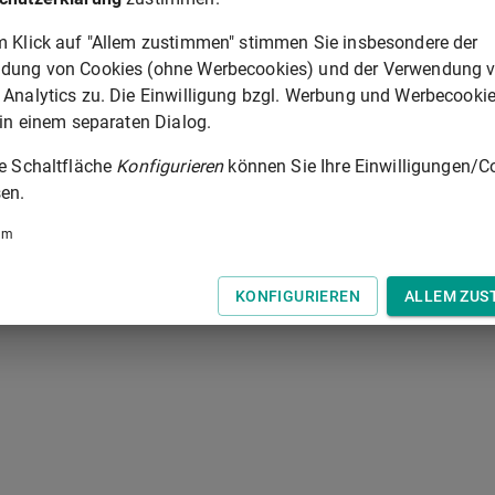
nstandes mit dem Hinweis auf den Anspruch nach
§ 459h Absat
m Klick auf "Allem zustimmen" stimmen Sie insbesondere der
 Fall der Einziehung des Wertersatzes ist sie mit dem Hinweis
dung von Cookies (ohne Werbecookies) und der Verwendung 
ahren nach den §§
459k
bis
459m
zu verbinden.
 Analytics zu. Die Einwilligung bzgl. Werbung und Werbecooki
 in einem separaten Dialog.
§ 459J
ie Schaltfläche
Konfigurieren
können Sie Ihre Einwilligungen/C
en.
 der Tastatur zur Navigation zwischen Normen.
um
KONFIGURIEREN
ALLEM ZUS