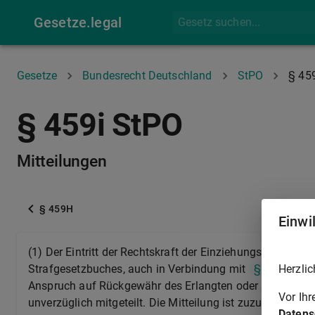
Gesetze.legal
Gesetze
Bundesrecht Deutschland
StPO
§ 45
§ 459i StPO
Mitteilungen
§ 459H
Einwi
(1) Der Eintritt der Rechtskraft der Einziehungsanordnu
Herzlic
Strafgesetzbuches, auch in Verbindung mit
§ 76a Absat
Anspruch auf Rückgewähr des Erlangten oder auf Ersatz 
Vor Ih
unverzüglich mitgeteilt. Die Mitteilung ist zuzustellen;
§
Datens