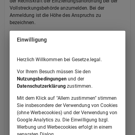
der Rechtskraft der Einziehungsanordnung bei der
Vollstreckungsbehörde anzumelden. Bei der
Anmeldung ist die Höhe des Anspruchs zu
bezeichnen.
(2) Ergeben sich die Anspruchsberechtigung des
Einwilligung
Antragstellers und die Anspruchshöhe ohne weiteres
aus der Einziehungsanordnung und den ihr zugrunde
liegenden Feststellungen, so wird der
Herzlich Willkommen bei Gesetze.legal.
Verwertungserlös in diesem Umfang an den
Antragsteller ausgekehrt. Andernfalls bedarf es der
Vor Ihrem Besuch müssen Sie den
Zulassung durch das Gericht. Das Gericht lässt die
Nutzungsbedingungen
und der
Auskehrung des Verwertungserlöses nach Maßgabe
Datenschutzerklärung
zustimmen.
des
§ 459h Absatz 2
zu. Die Zulassung ist zu
Mit dem Klick auf "Allem zustimmen" stimmen
versagen, wenn der Antragsteller seine
Sie insbesondere der Verwendung von Cookies
Anspruchsberechtigung nicht glaubhaft macht;
§
(ohne Werbecookies) und der Verwendung von
294
der
Zivilprozessordnung
ist anzuwenden.
Google Analytics zu. Die Einwilligung bzgl.
(3) Vor der Entscheidung über die Auskehrung ist
Werbung und Werbecookies erfolgt in einem
derjenige, gegen den sich die Anordnung der
separaten Dialog.