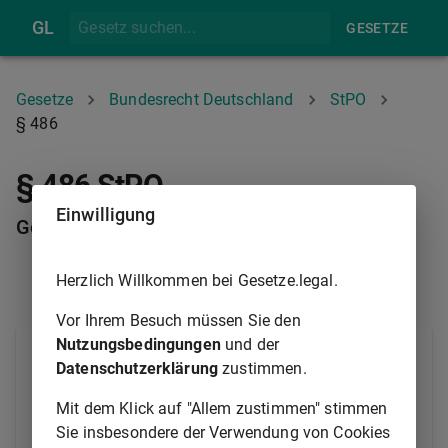
GL
GESETZE
Gesetze
Bundesrecht Deutschland
StPO
§ 486
§ 486 StPO
Einwilligung
Gemeinsame Dateisysteme
Herzlich Willkommen bei Gesetze.legal.
§ 485
§ 487
Vor Ihrem Besuch müssen Sie den
Nutzungsbedingungen
und der
Die personenbezogenen Daten können für die in den
Datenschutzerklärung
zustimmen.
§§
483
bis
485
genannten Stellen in
gemeinsamen Dateisystemen gespeichert werden.
Mit dem Klick auf "Allem zustimmen" stimmen
Dies gilt für Fälle des
§ 483 Absatz 1 Satz 2
, auch
Sie insbesondere der Verwendung von Cookies