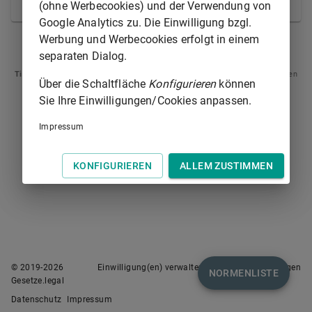
in Verbindung mit
§ 485 Satz 4
, entsprechend.
(ohne Werbecookies) und der Verwendung von
Google Analytics zu. Die Einwilligung bzgl.
Werbung und Werbecookies erfolgt in einem
§ 485
§ 487
separaten Dialog.
Tipp
: Swipen Sie auf dem Bildschirm links oder rechts zur Navigation zwischen
Über die Schaltfläche
Konfigurieren
können
Normen.
Sie Ihre Einwilligungen/Cookies anpassen.
Impressum
KONFIGURIEREN
ALLEM ZUSTIMMEN
© 2019-
2026
Einwilligung(en) verwalten
Nutzungsbedingungen
NORMENLISTE
Gesetze.legal
Datenschutz
Impressum