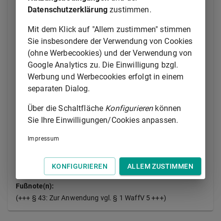
in den Fällen des
§ 5 Abs. 5
und des
§ 6 Abs. 1
Datenschutzerklärung
zustimmen.
Satz 3 und 4
erheben. Sonstige Rechtsvorschriften
des Bundes- oder Landesrechts, die eine Erhebung
Mit dem Klick auf "Allem zustimmen" stimmen
ohne Mitwirkung der betroffenen Person vorsehen
Sie insbesondere der Verwendung von Cookies
oder zwingend voraussetzen, bleiben unberührt.
(ohne Werbecookies) und der Verwendung von
Google Analytics zu. Die Einwilligung bzgl.
(2) Öffentliche Stellen im Geltungsbereich dieses
Werbung und Werbecookies erfolgt in einem
Gesetzes sind auf Ersuchen der zuständigen Behörde
separaten Dialog.
verpflichtet, dieser im Rahmen
datenschutzrechtlicher Übermittlungsbefugnisse
Über die Schaltfläche
Konfigurieren
können
personenbezogene Daten zu übermitteln, soweit die
Sie Ihre Einwilligungen/Cookies anpassen.
Daten nicht wegen überwiegender öffentlicher
Interessen geheim gehalten werden müssen.
§ 30
Impressum
der
Abgabenordnung
steht der Übermittlung nicht
entgegen.
KONFIGURIEREN
ALLEM ZUSTIMMEN
Fußnote(n):
(+++ § 43: Zur Anwendung vgl. § 1 WaffV 5 +++)