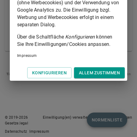
(ohne Werbecookies) und der Verwendung von
für sachdienlich hält und
Google Analytics zu. Die Einwilligung bzgl.
2.
diese auf Tatsachen gestützt werden
Werbung und Werbecookies erfolgt in einem
können, die das Berufungsgericht seiner
separaten Dialog.
Verhandlung und Entscheidung über die
Berufung ohnehin nach
§ 529
zugrunde
Über die Schaltfläche
Konfigurieren
können
zu legen hat.
Sie Ihre Einwilligungen/Cookies anpassen.
Impressum
§ 532
§ 534
KONFIGURIEREN
ALLEM ZUSTIMMEN
Tipp
: Swipen Sie auf dem Bildschirm links oder rechts zur Navigation zwischen
Normen.
© 2019-
2026
Einwilligung(en) verwalten
Nutzungsbedingungen
NORMENLISTE
Gesetze.legal
Datenschutz
Impressum