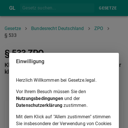
GL
GESETZE
Gesetze
Bundesrecht Deutschland
ZPO
§ 533
§ 533 ZPO
Einwilligung
Klageänderung; Aufrechnungserklärung; Wider
klage
Herzlich Willkommen bei Gesetze.legal.
§ 532
§ 534
Vor Ihrem Besuch müssen Sie den
Nutzungsbedingungen
und der
Datenschutzerklärung
zustimmen.
Klageänderung, Aufrechnungserklärung und
Widerklage sind nur zulässig, wenn
Mit dem Klick auf "Allem zustimmen" stimmen
Sie insbesondere der Verwendung von Cookies
1.
der Gegner einwilligt oder das Gericht dies