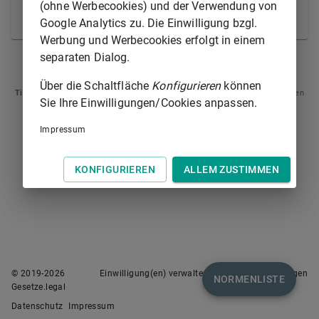
Rechtszuge nach der Vorschrift des
§ 295
verloren
(ohne Werbecookies) und der Verwendung von
hat.
Google Analytics zu. Die Einwilligung bzgl.
Werbung und Werbecookies erfolgt in einem
separaten Dialog.
§ 533
§ 535
Über die Schaltfläche
Konfigurieren
können
Tipp
: Swipen Sie auf dem Bildschirm links oder rechts zur Navigation zwischen
Sie Ihre Einwilligungen/Cookies anpassen.
Normen.
Impressum
KONFIGURIEREN
ALLEM ZUSTIMMEN
© 2019-
2026
Einwilligung(en) verwalten
Nutzungsbedingungen
NORMENLISTE
Gesetze.legal
Datenschutz
Impressum