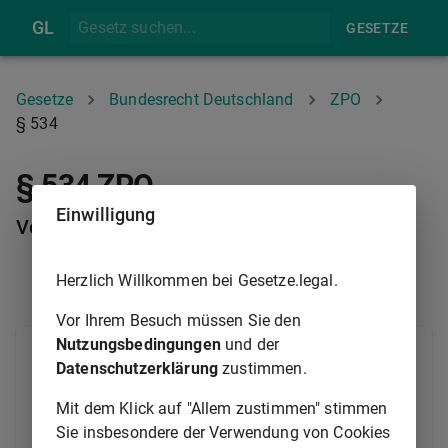
GL
GESETZE
Gesetze
Bundesrecht Deutschland
ZPO
§ 534
§ 534 ZPO
Einwilligung
Verlust des Rügerechts
Herzlich Willkommen bei Gesetze.legal.
§ 533
§ 535
Vor Ihrem Besuch müssen Sie den
Nutzungsbedingungen
und der
Die Verletzung einer das Verfahren des ersten
Datenschutzerklärung
zustimmen.
Rechtszuges betreffenden Vorschrift kann in der
Berufungsinstanz nicht mehr gerügt werden, wenn
Mit dem Klick auf "Allem zustimmen" stimmen
die Partei das Rügerecht bereits im ersten
Sie insbesondere der Verwendung von Cookies