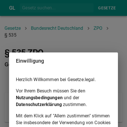
GL
GESETZE
Gesetze
Bundesrecht Deutschland
ZPO
§ 535
§ 535 ZPO
Einwilligung
Gerichtliches Geständnis
Herzlich Willkommen bei Gesetze.legal.
§ 534
§ 536
Vor Ihrem Besuch müssen Sie den
Nutzungsbedingungen
und der
Das im ersten Rechtszuge abgelegte gerichtliche
Datenschutzerklärung
zustimmen.
Geständnis behält seine Wirksamkeit auch für die
Berufungsinstanz.
Mit dem Klick auf "Allem zustimmen" stimmen
Sie insbesondere der Verwendung von Cookies