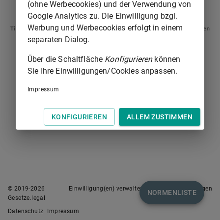
(ohne Werbecookies) und der Verwendung von
§ 534
§ 536
Google Analytics zu. Die Einwilligung bzgl.
Werbung und Werbecookies erfolgt in einem
Tipp
: Swipen Sie auf dem Bildschirm links oder rechts zur Navigation zwischen
Normen.
separaten Dialog.
Über die Schaltfläche
Konfigurieren
können
Sie Ihre Einwilligungen/Cookies anpassen.
Impressum
KONFIGURIEREN
ALLEM ZUSTIMMEN
© 2019-
2026
Einwilligung(en) verwalten
Nutzungsbedingungen
NORMENLISTE
Gesetze.legal
Datenschutz
Impressum