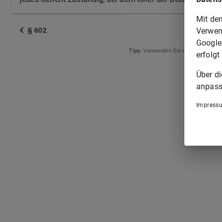
Mit de
Verwen
§ 602
Google
Tipp
: Verwenden Sie die Pfeiltasten
erfolgt
Über d
anpass
Impress