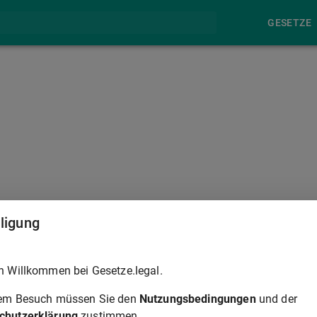
GESETZE
§ 604
lligung
hlungsortes als bei dem Gericht angestellt werden, bei dem de
h Willkommen bei Gesetze.legal.
rem Besuch müssen Sie den
Nutzungsbedingungen
und der
 verklagt werden, so ist außer dem Gericht des Zahlungsortes
chutzerklärung
zustimmen.
nen allgemeinen Gerichtsstand hat.