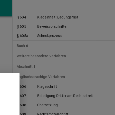
§ 603
Gerichtsstand
§ 604
Klageinhalt; Ladungsfrist
§ 605
Beweisvorschriften
§ 605a
Scheckprozess
Buch 6
Weitere besondere Verfahren
Abschnitt 1
Englischsprachige Verfahren
§ 606
Klageschrift
r
§ 607
Beteiligung Dritter am Rechtsstreit
§ 608
Übersetzung
§ 609
Rechtsmittelschrift