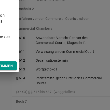
Abschnitt 2
von
Verfahren vor den Commercial Courts und den
es
Commercial Chambers
ookies
§ 610
Anwendbare Vorschriften vor den
Commercial Courts; Klageschrift
§ 611
Verweisung an den Commercial Court
§ 612
Organisationstermin
TIMMEN
§ 613
Wortprotokoll
§ 614
Rechtsmittel gegen Urteile des Commercial
Courts
(XXXX) §§ 615 bis 687
(weggefallen)
Buch 7