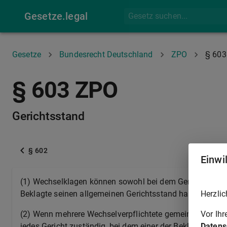
Gesetze.legal
Gesetze
Bundesrecht Deutschland
ZPO
§ 603
§ 603 ZPO
Gerichtsstand
§ 602
Einwi
(1) Wechselklagen können sowohl bei dem Gericht des Za
Herzlic
Beklagte seinen allgemeinen Gerichtsstand hat.
Vor Ih
(2) Wenn mehrere Wechselverpflichtete gemeinschaftlich
Datens
jedes Gericht zuständig, bei dem einer der Beklagten sei