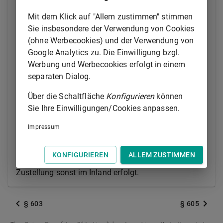
Prozessgerichts ist, zugestellt wird. In
Mit dem Klick auf "Allem zustimmen" stimmen
Anwaltsprozessen beträgt sie mindestens drei Tage,
Sie insbesondere der Verwendung von Cookies
wenn die Ladung an einem anderen Ort zugestellt
(ohne Werbecookies) und der Verwendung von
wird, der im Bezirk des Prozessgerichts liegt oder von
Google Analytics zu. Die Einwilligung bzgl.
dem ein Teil zu dessen Bezirk gehört.
Werbung und Werbecookies erfolgt in einem
separaten Dialog.
(3) In den höheren Instanzen beträgt die Ladungsfrist
mindestens 24 Stunden, wenn die Zustellung der
Über die Schaltfläche
Konfigurieren
können
Berufungs- oder Revisionsschrift oder der Ladung an
Sie Ihre Einwilligungen/Cookies anpassen.
dem Ort erfolgt, der Sitz des höheren Gerichts ist;
mindestens drei Tage, wenn die Zustellung an einem
Impressum
anderen Ort erfolgt, der ganz oder zum Teil in dem
Landgerichtsbezirk liegt, in dem das höhere Gericht
KONFIGURIEREN
ALLEM ZUSTIMMEN
seinen Sitz hat; mindestens eine Woche, wenn die
Zustellung sonst im Inland erfolgt.
§ 603
§ 605