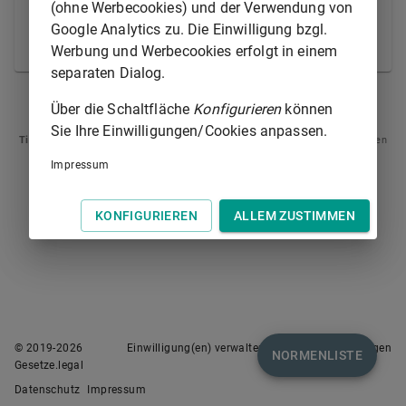
Prozessgericht des ersten Rechtszuges aus dem
(ohne Werbecookies) und der Verwendung von
Urteil auf Erteilung der Vollstreckungsklausel Klage
Google Analytics zu. Die Einwilligung bzgl.
zu erheben.
Werbung und Werbecookies erfolgt in einem
separaten Dialog.
§ 730
§ 732
Über die Schaltfläche
Konfigurieren
können
Sie Ihre Einwilligungen/Cookies anpassen.
Tipp
: Swipen Sie auf dem Bildschirm links oder rechts zur Navigation zwischen
Normen.
Impressum
KONFIGURIEREN
ALLEM ZUSTIMMEN
© 2019-
2026
Einwilligung(en) verwalten
Nutzungsbedingungen
NORMENLISTE
Gesetze.legal
Datenschutz
Impressum