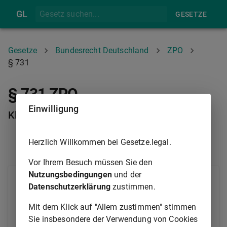
GL
GESETZE
Gesetze
Bundesrecht Deutschland
ZPO
§ 731
§ 731 ZPO
Einwilligung
Klage auf Erteilung der Vollstreckungsklausel
Herzlich Willkommen bei Gesetze.legal.
§ 730
§ 732
Vor Ihrem Besuch müssen Sie den
Nutzungsbedingungen
und der
Kann der nach dem
§ 726 Abs. 1
und den §§
Datenschutzerklärung
zustimmen.
727
bis
729
erforderliche Nachweis durch
öffentliche oder öffentlich beglaubigte Urkunden
Mit dem Klick auf "Allem zustimmen" stimmen
nicht geführt werden, so hat der Gläubiger bei dem
Sie insbesondere der Verwendung von Cookies