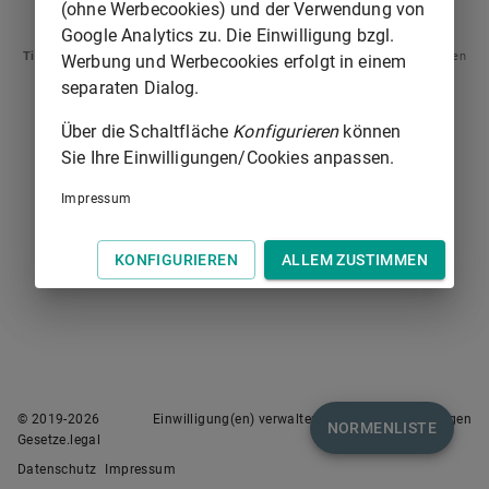
(ohne Werbecookies) und der Verwendung von
ARTIKEL 14
ARTIKEL 16
Google Analytics zu. Die Einwilligung bzgl.
Tipp
: Swipen Sie auf dem Bildschirm links oder rechts zur Navigation zwischen
Werbung und Werbecookies erfolgt in einem
Normen.
separaten Dialog.
Über die Schaltfläche
Konfigurieren
können
Sie Ihre Einwilligungen/Cookies anpassen.
Impressum
KONFIGURIEREN
ALLEM ZUSTIMMEN
© 2019-
2026
Einwilligung(en) verwalten
Nutzungsbedingungen
NORMENLISTE
Gesetze.legal
Datenschutz
Impressum