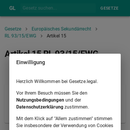
GL
GESETZE
Gesetze
Europäisches Sekundärrecht
RL 93/15/EWG
Artikel 15
Artikel 15 RL 93/15/EWG
Einwilligung
ARTIKEL 14
ARTIKEL 16
Herzlich Willkommen bei Gesetze.legal.
Die Mitgliedstaaten tragen dafür Sorge, daß die
Vor Ihrem Besuch müssen Sie den
Explosivstoffe mit einer geeigneten Kennzeichnung
Nutzungsbedingungen
und der
versehen sind.
Datenschutzerklärung
zustimmen.
© Europäische Union 1998-2021
Mit dem Klick auf "Allem zustimmen" stimmen
Sie insbesondere der Verwendung von Cookies