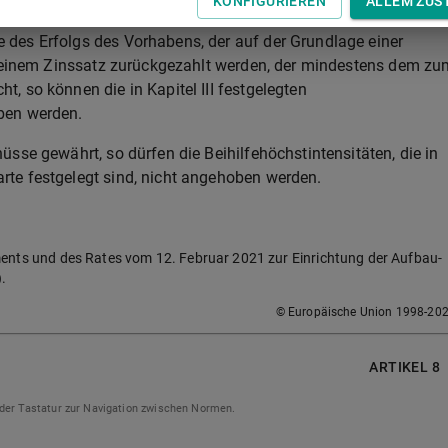
KONFIGURIEREN
ALLEM ZUS
ntsatz der beihilfefähigen Kosten ausgedrückt sind, und ist in
des Erfolgs des Vorhabens, der auf der Grundlage einer
zu einem Zinssatz zurückgezahlt werden, der mindestens dem zu
, so können die in Kapitel III festgelegten
ben werden.
sse gewährt, so dürfen die Beihilfehöchstintensitäten, die in
te festgelegt sind, nicht angehoben werden.
nts und des Rates vom 12. Februar 2021 zur Einrichtung der Aufbau-
).
© Europäische Union 1998-20
ARTIKEL 8
 der Tastatur zur Navigation zwischen Normen.