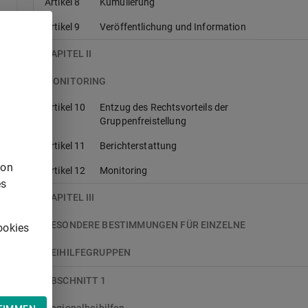
Artikel 8
Kumulierung
Artikel 9
Veröffentlichung und Information
KAPITEL II
MONITORING
Artikel 10
Entzug des Rechtsvorteils der
Gruppenfreistellung
Artikel 11
Berichterstattung
von
Artikel 12
Monitoring
es
KAPITEL III
BESONDERE BESTIMMUNGEN FÜR EINZELNE
ookies
BEIHILFEGRUPPEN
ABSCHNITT 1