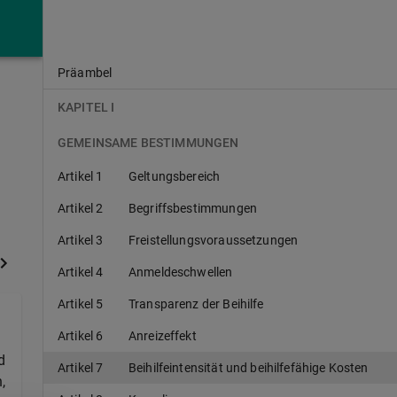
Präambel
KAPITEL I
GEMEINSAME BESTIMMUNGEN
Artikel 1
Geltungsbereich
Artikel 2
Begriffsbestimmungen
Artikel 3
Freistellungsvoraussetzungen
Artikel 4
Anmeldeschwellen
Artikel 5
Transparenz der Beihilfe
Artikel 6
Anreizeffekt
d
Artikel 7
Beihilfeintensität und beihilfefähige Kosten
,