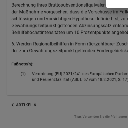
Berechnung ihres Bruttosubventionsäquivalents als Proze
der Maßnahme vorgesehen, dass die Vorschüsse im Falle 
schlüssigen und vorsichtigen Hypothese definiert ist, 
Gewährungszeitpunkt geltenden Abzinsungssatz entspricht
Beihilfehöchstintensitäten um 10 Prozentpunkte angeho
6.
Werden Regionalbeihilfen in Form rückzahlbarer Zuschü
der zum Gewährungszeitpunkt geltenden Fördergebietskar
Fußnote(n):
(1)
Verordnung (EU) 2021/241 des Europäischen Parlame
und Resilienzfazilität (ABl. L 57 vom 18.2.2021, S. 17
ARTIKEL 6
Tipp
: Verwenden Sie die Pfeiltasten